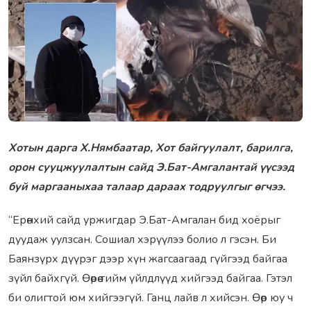
Хотын дарга Х.Нямбаатар, Хот байгуулалт, барилга,
орон сууцжуулалтын сайд Э.Бат-Амгалантай үүсээд
буй маргааныхаа талаар дараах тодруулгыг өгчээ.
“Ерөнхий сайд уржигдар Э.Бат-Амгалан бид хоёрыг
дуудаж уулзсан. Сошиал хэрүүлээ болио л гэсэн. Би
Баянзүрх дүүрэг дээр хүн жагсаагаад гүйгээд байгаа
зүйл байхгүй. Өөрөө тийм үйлдлүүд хийгээд байгаа. Гэтэл
би олигтой юм хийгээгүй. Ганц лайв л хийсэн. Өөр юу ч