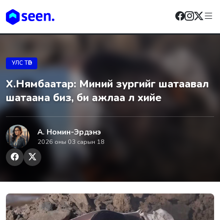
УЛС ТӨР
Х.Нямбаатар: Миний зургийг шатаавал
шатаана биз, би ажлаа л хийе
А. Номин-Эрдэнэ
2026 оны 03 сарын 18