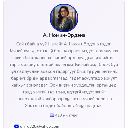
А. Номин-Эрдэнэ
Сайн байна уу? Намайг А. Номин-Эрдэнэ гэдэг.
Миний хувьд сэтгүүл зүй бол зүгээр нэг мэдээ дамжуулах
ажил биш, харин хөшигний ард нуугдсан үнэнийг ил
гаргах хариуцлагатай аялал юм. Би нийгэмд болж буй
үйл явдлуудын зөвхөн гадаргууг биш, гүн рүү нь өнгийж,
баримт бүрийн ардах 'яагаад' гэдэг асуултад хариулт
хайхыг эрмэлздэг. Орчин үеийн хурдацтай ертөнцөд
танд хамгийн үнэн зөв, шүүлтүүргүй мэдээллийг
сонирхолтой хэлбэрээр хүргэх нь миний зорилго.
Хамтдаа бодит байдалтай нүүр тулцгаая.
419 нийтлэл
o_i_d328@yahoo.com