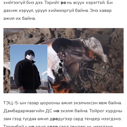
хийгээгүй биз дээ. Тэрийг өөрөөс нь асуух хэрэгтэй. Би
дахиж хэрүүл, уруул хиймээргүй байна. Энэ хавар
ажил их байна.
ТЭЦ-5-ын газар шорооны ажил эхэлчихсэн явж байна.
Дамбадаржаагийн ДС мөн эхэлж байна. Тойрог хурдны
зам гээд тусдаа ажил дөрөвдүгээр сард тендер нээгдэнэ.
Тарамбай ч мөн адил дөрвөн сард тендер нь нээгдэнэ.