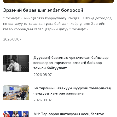
Эрээний бараа шиг элбэг болоосой
“Роснефть” нийлүүлэлтээ бууруулаагүй, гэхдээ... ОХУ-д дотоодод
нь шатахууны тасалдал үүсээд байгаа ч хоёр улсын Засгийн
газар хоорондын хэлэлцээрийн дагуу “Роснефть”…
2026.08.07
Дуусаагүй барилгад урьдчилсан байдлаар
зөвшөөрөл, гэрчилгээ олгохгүй байхаар
зохион байгуулалт…
2026.08.07
Бүх төрлийн шатахуун шуурхай тээвэрлэхэд
яамдууд хамтран ажиллана
2026.08.07
АН: Төр өөрөө шатахууны нөөц бэлтгэх