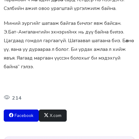
Сэлбийн ажил овоо урагштай үргэлжилж байна.
Миний зургийг шатааж байгаа бичлэг явж байсан.
Э.Бат-Амгалангийн эхнэрийнх нь дүү байна билээ.
Цагдаад гомдол гаргаагүй. Шатаавал шатаана биз. Бөөлнө
үү, яана уу дураараа л болог. Би урдах ажлаа л хийж
явъя. Яагаад маргаан үүссэн болохыг би мэдэхгүй
байна” гэлээ.
214
Facebook
X.com