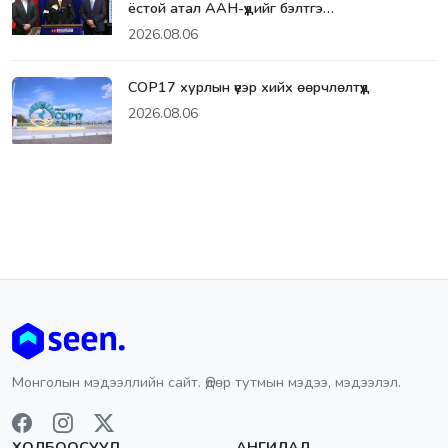
ёстой атал ААН-үүдийг бэлтгэ…
2026.08.06
СОР17 хурлын үеэр хийх өөрчлөлтүүд
2026.08.06
Монголын мэдээллийн сайт. Өдөр тутмын мэдээ, мэдээлэл.
ХОЛБООСУУД
АНГИЛАЛ