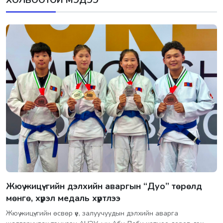
Жюү жицү-гийн дэлхийн аваргын “Дуо” төрөлд
мөнгө, хүрэл медаль хүртлээ
Жюү жицү-гийн өсвөр үе, залуучуудын дэлхийн аварга