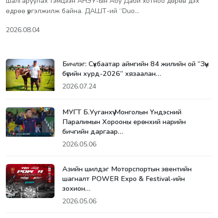
шалгаруулах тэмцээн АНЭУ-ын Абу Даби хотноо дөрөв дэх
өдрөө үргэлжилж байна. ДАШТ-ий “Duo…
2026.08.04
Бичлэг: Сүхбаатар аймгийн 84 жилийн ой “Зүүн
бүсийн хурд-2026” хязаалан…
2026.07.24
МУГТ Б.Ууганхүү Монголын Үндэсний
Паралимын Хорооны ерөнхий нарийн
бичгийн даргаар…
2026.05.06
Азийн шилдэг Моторспортын эвентийн
шагналт POWER Expo & Festival-ийн
зохион…
2026.05.06