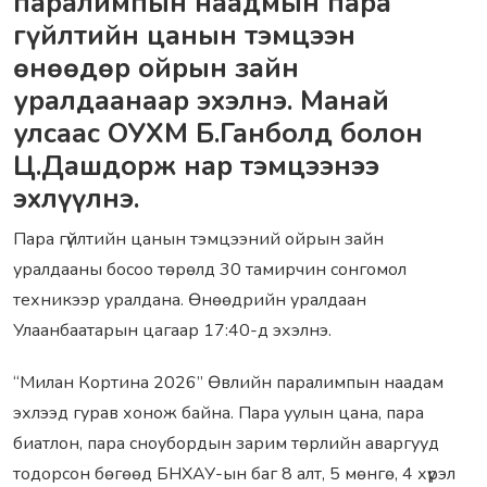
паралимпын наадмын пара
гүйлтийн цанын тэмцээн
өнөөдөр ойрын зайн
уралдаанаар эхэлнэ. Манай
улсаас ОУХМ Б.Ганболд болон
Ц.Дашдорж нар тэмцээнээ
эхлүүлнэ.
Пара гүйлтийн цанын тэмцээний ойрын зайн
уралдааны босоо төрөлд 30 тамирчин сонгомол
техникээр уралдана. Өнөөдрийн уралдаан
Улаанбаатарын цагаар 17:40-д эхэлнэ.
“Милан Кортина 2026” Өвлийн паралимпын наадам
эхлээд гурав хонож байна. Пара уулын цана, пара
биатлон, пара сноубордын зарим төрлийн аваргууд
тодорсон бөгөөд БНХАУ-ын баг 8 алт, 5 мөнгө, 4 хүрэл