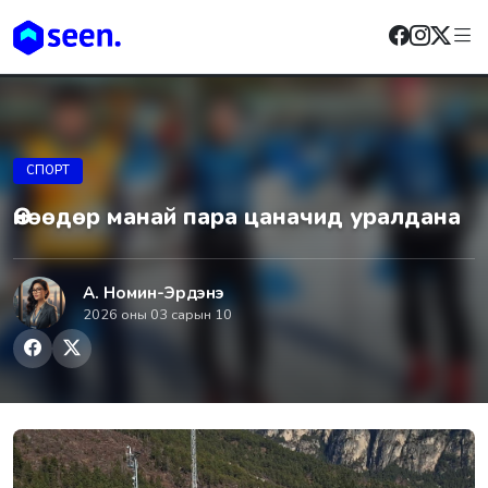
СПОРТ
Өнөөдөр манай пара цаначид уралдана
А. Номин-Эрдэнэ
2026 оны 03 сарын 10