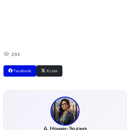
291
Facebook
X.com
А. Номин-Эрдэнэ