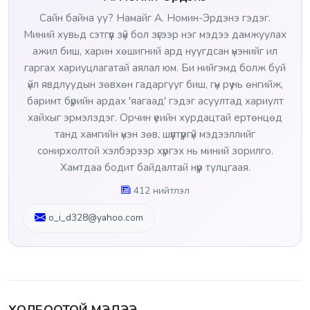
Сайн байна уу? Намайг А. Номин-Эрдэнэ гэдэг.
Миний хувьд сэтгүүл зүй бол зүгээр нэг мэдээ дамжуулах
ажил биш, харин хөшигний ард нуугдсан үнэнийг ил
гаргах хариуцлагатай аялал юм. Би нийгэмд болж буй
үйл явдлуудын зөвхөн гадаргууг биш, гүн рүү нь өнгийж,
баримт бүрийн ардах 'яагаад' гэдэг асуултад хариулт
хайхыг эрмэлздэг. Орчин үеийн хурдацтай ертөнцөд
танд хамгийн үнэн зөв, шүүлтүүргүй мэдээллийг
сонирхолтой хэлбэрээр хүргэх нь миний зорилго.
Хамтдаа бодит байдалтай нүүр тулцгаая.
412 нийтлэл
o_i_d328@yahoo.com
ХОЛБООТОЙ МЭДЭЭ