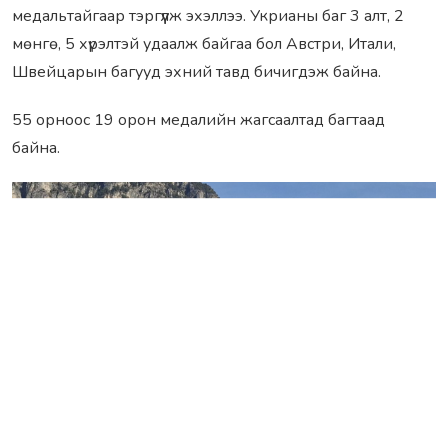
медальтайгаар тэргүүлж эхэллээ. Укрианы баг 3 алт, 2
мөнгө, 5 хүрэлтэй удаалж байгаа бол Австри, Итали,
Швейцарын багууд эхний тавд бичигдэж байна.
55 орноос 19 орон медалийн жагсаалтад багтаад
байна.