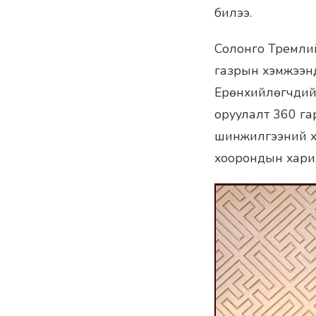
билээ.
Солонго Тремлий
газрын хэмжээнд
Ерөнхийлөгчдий
оруулалт 360 га
шинжилгээний ху
хоорондын харил