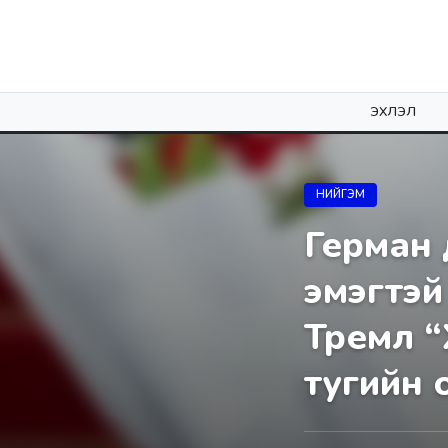
ЭХЛЭЛ
НИЙГЭМ
Герман 
эмэгтэй
Тремл “
тугийн 