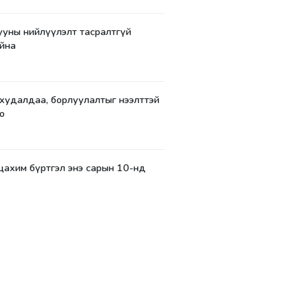
уны нийлүүлэлт тасралтгүй
йна
 худалдаа, борлуулалтыг нээлттэй
о
цахим бүртгэл энэ сарын 10-нд