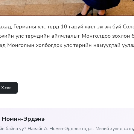
хад, Германы улс төрд 10 гаруй жил зүтгэж буй Сол
ужийн улс төрчдийн айлчлалыг Монголдоо зохион 
өд Монголын холбогдох улс төрийн намуудтай уулз
X.com
. Номин-Эрдэнэ
йн байна уу? Намайг А. Номин-Эрдэнэ гэдэг. Миний хувьд сэтгүүл 