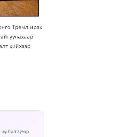
онго Тремл ирэх
байгуулахаар
алт хийхээр
зүй бол зүгээр