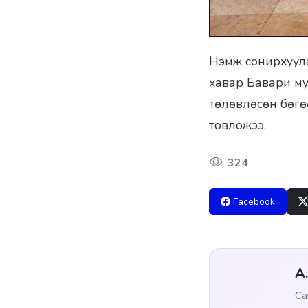
Нэмж сонирхуула
хавар Бавари м
төлөвлөсөн бөгө
товложээ.
324
Facebook
А
Са