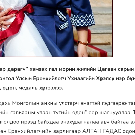
ээр дарагч” хэмээх гал морин жилийн Цагаан сарын
нгол Улсын Ерөнхийлөгч Ухнаагийн Хүрэлсүх нэр бүхи
 одон, медаль хүртээлээ.
 дахь Монголын анхны улстөрч эмэгтэй гэдгээрээ т
йн гавьяаны улаан тугийн одон”-оор шагнууллаа. Түү
голдоо ирээд байхдаа энэхүү шагналаа авч байгаа а
мөн Ерөнхийлөгчийн зарлигаар АЛТАН ГАДАС одон 