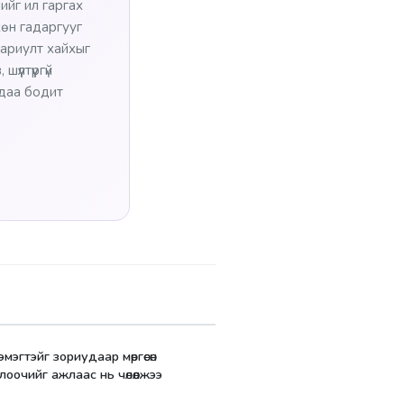
ийг ил гаргах
хөн гадаргууг
 хариулт хайхыг
үлтүүргүй
тдаа бодит
мэгтэйг зориудаар мөргөсөн
оочийг ажлаас нь чөлөөлжээ