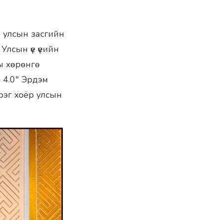
 улсын засгийн
Улсын үе үеийн
ы хөрөнгө
 4.0″ Эрдэм
рэг хоёр улсын