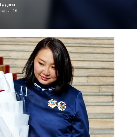
Эрдэнэ
 сарын 16