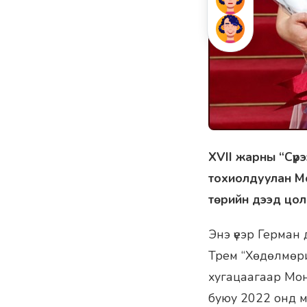
XVII жарны “Сүр
тохиолдуулан Мо
төрийн дээд цол,
Энэ үеэр Герман
Трем “Хөдөлмөри
хугацаагаар Мон
буюу 2022 онд 