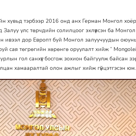
н хувьд тэрбээр 2016 онд анх Герман Монгол хоёр
 Залуу улс төрчдийн солилцоог эхлүүлсэн ба Монгол 
н ивээл дор Европт буй Монгол залуучуудын оюун
руй сая төгрөгийн хөрөнгө оруулалт хийж ” Mongolei
рлын гол санхүүг босгож зохион байгуулж байсан зэ
цан хамааралтай олон ажлыг хийж гүйцэтгэсэн юм.