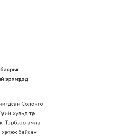
 баярыг
й эрхмүүдэд
анигдсан Солонго
ний хувьд түр
ж. Тэрбээр өмнө
хүртэж байсан