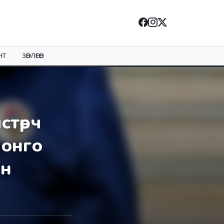
НТ
ЗӨВЛӨГӨӨ
стөрч
лонго
ан