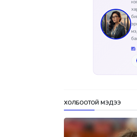
нэ
ха
би
эр
мэ
ба
ХОЛБООТОЙ МЭДЭЭ