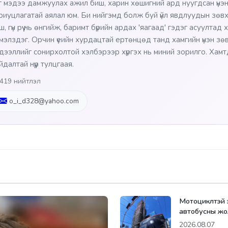
г мэдээ дамжуулах ажил биш, харин хөшигний ард нуугдсан үнэн
риуцлагатай аялал юм. Би нийгэмд болж буй үйл явдлуудын зөв
ш, гүн рүү нь өнгийж, баримт бүрийн ардах 'яагаад' гэдэг асуултад
мэлздэг. Орчин үеийн хурдацтай ертөнцөд танд хамгийн үнэн зөв, шү
дээллийг сонирхолтой хэлбэрээр хүргэх нь миний зорилго. Хам
йдалтай нүүр тулцгаая.
419 нийтлэл
o_i_d328@yahoo.com
Мотоциклтэй э
автобусны жол
2026.08.07