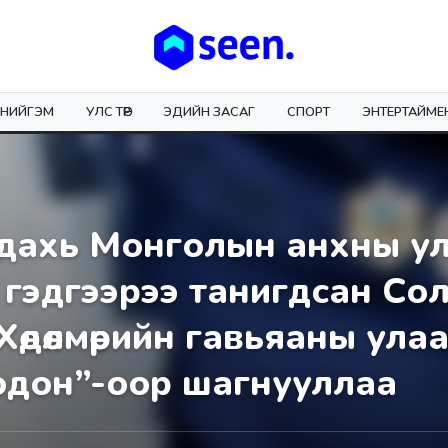
НИЙГЭМ
УЛС ТӨР
ЭДИЙН ЗАСАГ
СПОРТ
ЭНТЕРТАЙМЕ
дахь Монголын анхны ул
 гэдгээрээ танигдсан Со
Хөдөлмөрийн гавьяаны ула
одон”-оор шагнууллаа