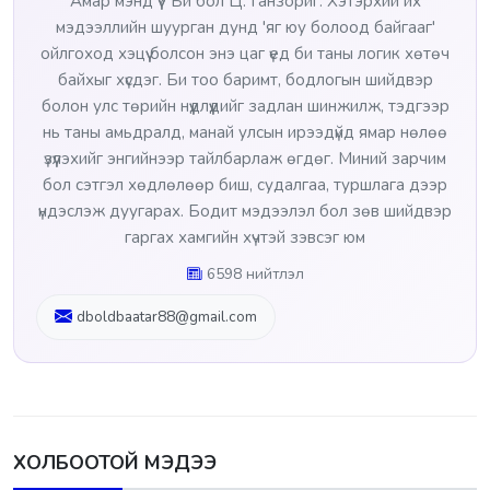
Амар мэнд үү? Би бол Ц. Ганзориг. Хэтэрхий их
мэдээллийн шуурган дунд 'яг юу болоод байгааг'
ойлгоход хэцүү болсон энэ цаг үед би таны логик хөтөч
байхыг хүсдэг. Би тоо баримт, бодлогын шийдвэр
болон улс төрийн нүүдлүүдийг задлан шинжилж, тэдгээр
нь таны амьдралд, манай улсын ирээдүйд ямар нөлөө
үзүүлэхийг энгийнээр тайлбарлаж өгдөг. Миний зарчим
бол сэтгэл хөдлөлөөр биш, судалгаа, туршлага дээр
үндэслэж дуугарах. Бодит мэдээлэл бол зөв шийдвэр
гаргах хамгийн хүчтэй зэвсэг юм
6598 нийтлэл
dboldbaatar88@gmail.com
ХОЛБООТОЙ МЭДЭЭ