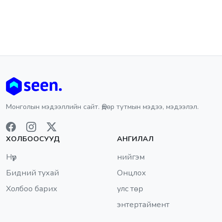
Монголын мэдээллийн сайт. Өдөр тутмын мэдээ, мэдээлэл.
ХОЛБООСУУД
АНГИЛАЛ
Нүүр
нийгэм
Бидний тухай
Онцлох
Холбоо барих
улс төр
энтертаймент