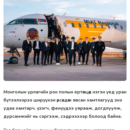
Монголын урлагийн рок попын ертөнцөд нэгэн үед уран
бүтээлээрээ ширүүхэн өрсөлдөж явсан хамтлагууд энэ
удаа хамтарч, үзэгч, фенүүдээ уярааж, догдлуулж,
дурсамжийг нь сэргээж, сэдрээхээр болоод байна.