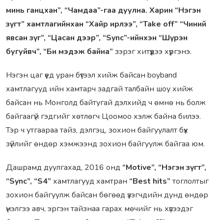
минь ганцхан”, “Чамдаа”-гаа дуулна. Харин “Нэгэн
зүгт” хамтлагийнхан “Хайр ирлээ”, “Take off” “Чиний
явсан зүг”, “Цасан дээр”, “Sync”-ийнхэн “Шүрэн
бугуйвч”, “Би мэдэж байна”
зэрэг хитүүдээ хүргэнэ.
Нэгэн цаг үед уран бүтээл хийж байсан boyband
хамтлагууд ийн хамтарч задгай талбайн шоу хийж
байсан нь Монголд байтугай дэлхийд ч өмнө нь болж
байгаагүй гэдгийг хөтлөгч Цоомоо хэлж байна билээ.
Тэр ч утгаараа тайз, дэлгэц, зохион байгуулалт бүх
зүйлийг өндөр хэмжээнд зохион байгуулж байгаа юм.
Дашрамд дуулгахад, 2016 онд
“Motive”, “Нэгэн зүгт”,
“Sync”, “S4”
хамтлагууд хамтран
“Best hits”
тоглолтыг
зохион байгуулж байсан бөгөөд үзэгчдийн дунд өндөр
үнэлгээ авч, эргэн тайзнаа гарах мөчийг нь хүлээдэг