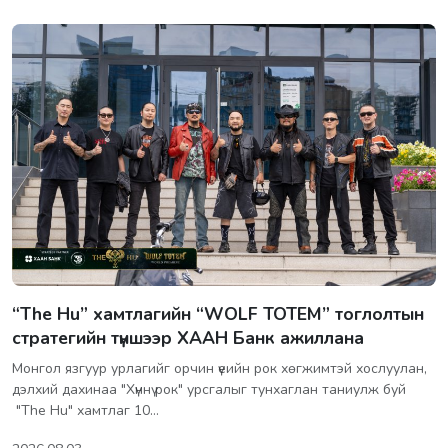
“The Hu” хамтлагийн “WOLF TOTEM” тоглолтын
стратегийн түншээр ХААН Банк ажиллана
Монгол язгуур урлагийг орчин үеийн рок хөгжимтэй хослуулан,
дэлхий дахинаа "Хүннү рок" урсгалыг тунхаглан таниулж буй
"The Hu" хамтлаг 10…