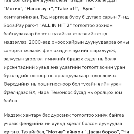
Тэд бол хайрын дууны бэлэг тэмдэг гэж хэлэгддэг
“Мотив”, “Нэгэн зүгт”, “Take off”, “Sync”
хамтлагийнхан. Тэд маргааш буюу 6 дугаар сарын 7-нд
SocialPay park-т
“ALL IN HIT 2”
тоглолтоо зохион
байгуулахаар болсон тухайгаа хэвлэлийнхэнд
мэдээллээ. 2000-аад оноос хайрын дуунуудаараа олны
сонорыг мялааж, фен охидын зүрхийг шархлуулж,
залуусын үлгэрлэл, имижийг бүрдүүлэх сэдэл нь болж
ирсэн тэдний хувьд энэ удаагийн тоглолт зочин уран
бүтээлчдийг олноор нь оролцуулахаар төлөвлөжээ.
Өөрсдийнх нь хошигносноор бол тухайн үеийн уран
бүтээлчдээс BX, Нара, Темоноос бусад нь оролцох юм
байна.
Мэдээж хамтарч бас дурсамж тоглолтоо хийж байгаа
учраас фенүүдийнх нь хувьд хүлээлт болсон дуунуудаа
хүргэнэ. Тухайлбал,
“Мотив”-ийнхон “Цасан бороо”, “Чи