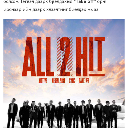
болсон. Тэгвэл дээрх бүрэлдэхүүнд
“Take off”
орж
ирснээр ийн дээрх хүлээлтийг биелүүлэх нь ээ.