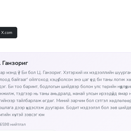
X.com
. Ганзориг
ар мэнд үү? Би бол Ц. Ганзориг. Хэтэрхий их мэдээллийн шуурган
лоод байгааг' ойлгоход хэцүү болсон энэ цаг үед би таны логик х
сдэг. Би тоо баримт, бодлогын шийдвэр болон улс төрийн нүүдлүүд
нжилж, тэдгээр нь таны амьдралд, манай улсын ирээдүйд ямар нө
гийнээр тайлбарлаж өгдөг. Миний зарчим бол сэтгэл хөдлөлөөр
ршлага дээр үндэслэж дуугарах. Бодит мэдээлэл бол зөв шийдв
мгийн хүчтэй зэвсэг юм
6598 нийтлэл