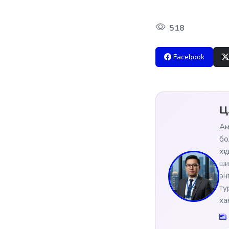
518
Facebook
Ц
Ам
бо
хү
ши
эн
ту
ха