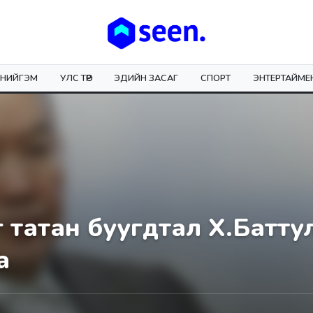
НИЙГЭМ
УЛС ТӨР
ЭДИЙН ЗАСАГ
СПОРТ
ЭНТЕРТАЙМЕ
татан буугдтал Х.Баттул
а