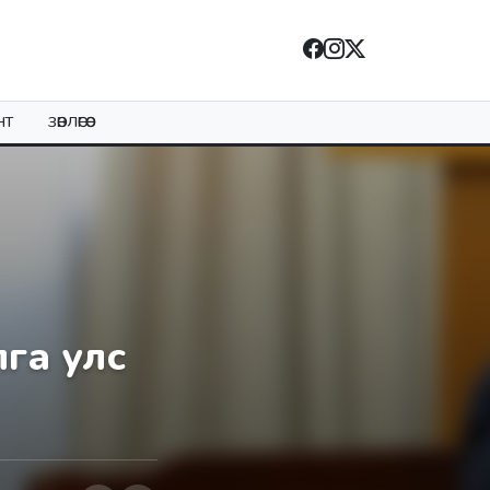
НТ
ЗӨВЛӨГӨӨ
га улс