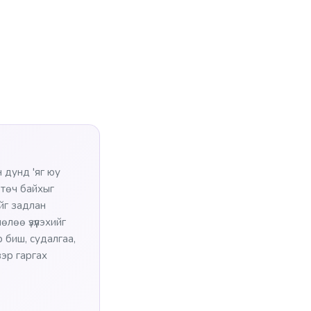
 дунд 'яг юу
өтөч байхыг
ийг задлан
лөө үзүүлэхийг
 биш, судалгаа,
эр гаргах