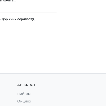
йг бэлтгэ…
үеэр хийх өөрчлөлтүүд
АНГИЛАЛ
нийгэм
Онцлох