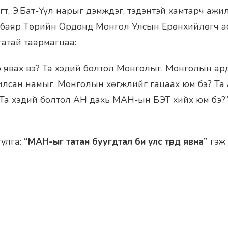
огт, Э.Бат-Үүл нарыг дэмждэг, тэдэнтэй хамтарч ажи
эбаяр Төрийн Ордонд Монгол Улсын Ерөнхийлөгч а
гатай таармагцаа:
ээ явах вэ? Та хэдий болтол Монголыг, Монголын ар
лсан намыг, Монголын хөгжлийг гацаах юм бэ? Та
Та хэдий болтол АН дахь МАН-ын БЭТ хийх юм бэ?”
тулга:
“МАН-ыг татан буугдтал би улс төрд явна”
гэж