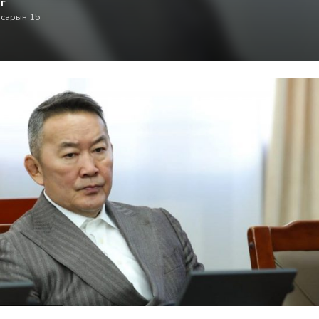
г
 сарын 15