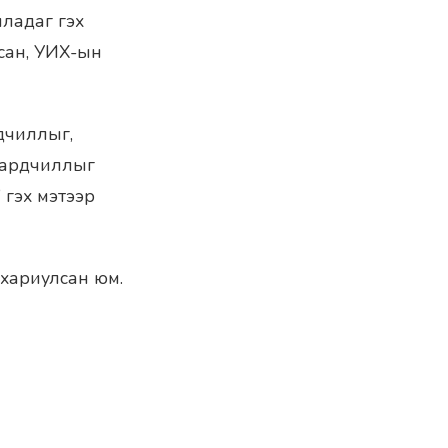
лладаг гэх
сан, УИХ-ын
дчиллыг,
 ардчиллыг
 гэх мэтээр
 хариулсан юм.