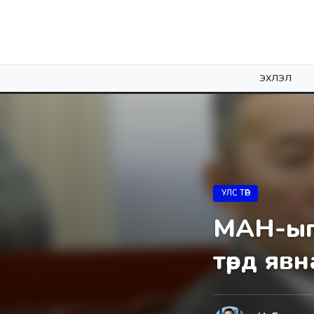
ЭХЛЭЛ
УЛС ТӨР
МАН-ыг 
төрд явн