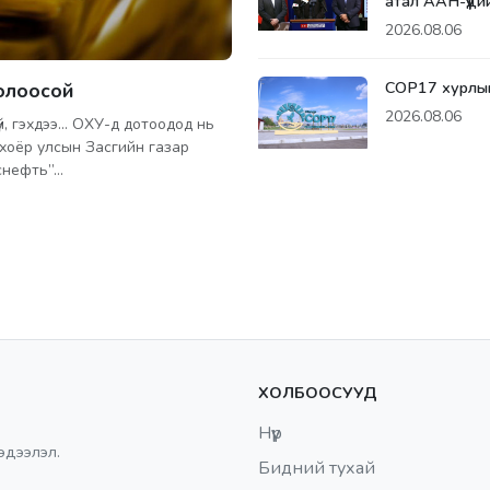
атал ААН-үүди
2026.08.06
СОР17 хурлын 
болоосой
2026.08.06
й, гэхдээ... ОХУ-д дотоодод нь
 хоёр улсын Засгийн газар
снефть”…
ХОЛБООСУУД
Нүүр
эдээлэл.
Бидний тухай