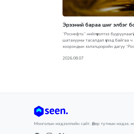
Эрээний бараа шиг элбэг 
“Роснефть” нийлүүлэлтээ бууруулаагү
шатахууны тасалдал үүсээд байгаа ч
хоорондын хэлэлцээрийн дагуу “Ро
2026.08.07
Монголын мэдээллийн сайт. Өдөр тутмын мэдээ, м