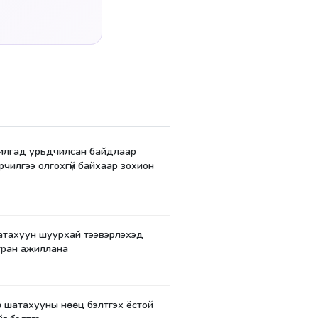
рилгад урьдчилсан байдлаар
рчилгээ олгохгүй байхаар зохион
шатахуун шуурхай тээвэрлэхэд
ран ажиллана
ө шатахууны нөөц бэлтгэх ёстой