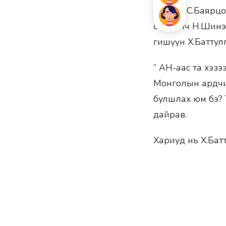
Өчигдөр С.Баярц
сэтгүүлч Н.Шин
гишүүн Х.Баттул
” АН-аас та хэз
Монголын ардчи
булшлах юм бэ? 
дайрав.
Хариуд нь Х.Бат