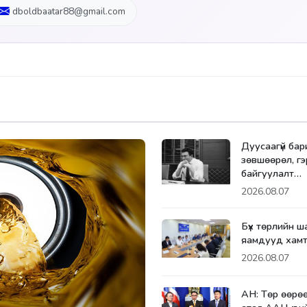
dboldbaatar88@gmail.com
Дуусаагүй ба
зөвшөөрөл, гэ
байгуулалт…
2026.08.07
Бүх төрлийн 
яамдууд хамт
2026.08.07
АН: Төр өөрө