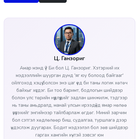
Ц. Ганзориг
Амар мэнд үү? Би бол Ц. Ганзориг. Хэтэрхий их
мэдээллийн шуурган дунд 'яг юу болоод байгааг'
ойлгоход хэцүү болсон энэ цаг үед би таны логик хөтөч
байхыг хүсдэг. Би тоо баримт, бодлогын шийдвэр
болон улс төрийн нүүдлүүдийг задлан шинжилж, тэдгээр
нь таны амьдралд, манай улсын ирээдүйд ямар нөлөө
үзүүлэхийг энгийнээр тайлбарлаж өгдөг. Миний зарчим
бол сэтгэл хөдлөлөөр биш, судалгаа, туршлага дээр
үндэслэж дуугарах. Бодит мэдээлэл бол зөв шийдвэр
гаргах хамгийн хүчтэй зэвсэг юм