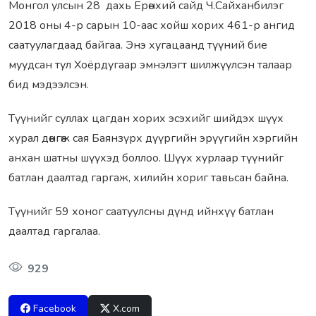
Монгол улсын 28 дахь Ерөнхий сайд Ч.Сайханбилэг
2018 оны 4-р сарын 10-аас хойш хорих 461-р ангид
саатуулагдаад байгаа. Энэ хугацаанд түүний бие
муудсан тул Хоёрдугаар эмнэлэгт шилжүүлсэн талаар
бид мэдээлсэн.
Түүнийг суллах цагдан хорих эсэхийг шийдэх шүүх
хурал дөнгөж сая Баянзүрх дүүргийн эрүүгийн хэргийн
анхан шатны шүүхэд боллоо. Шүүх хурлаар түүнийг
батлан даалтад гаргаж, хилийн хориг тавьсан байна.
Түүнийг 59 хоног саатуулсны дүнд ийнхүү батлан
даалтад гаргалаа.
929
Facebook
X.com