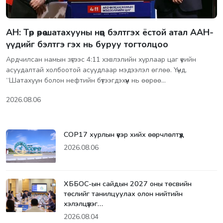
АН: Төр өөрөө шатахууны нөөц бэлтгэх ёстой атал ААН-
үүдийг бэлтгэ гэх нь буруу тогтолцоо
Ардчилсан намын зүгээс 4:11 хэвлэлийн хурлаар цаг үеийн
асуудалтай холбоотой асуудлаар мэдээлэл өглөө. Үүнд,
“Шатахуун болон нефтийн бүтээгдэхүүн нь өөрөө…
2026.08.06
СОР17 хурлын үеэр хийх өөрчлөлтүүд
2026.08.06
ХББОС-ын сайдын 2027 оны төсвийн
төслийг танилцуулах олон нийтийн
хэлэлцүүлэг…
2026.08.04