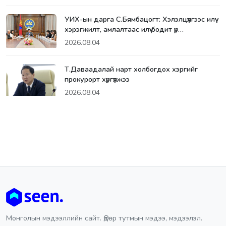
УИХ-ын дарга С.Бямбацогт: Хэлэлцүүлгээс илүү
хэрэгжилт, амлалтаас илүү бодит үр…
2026.08.04
Т.Даваадалай нарт холбогдох хэргийг
прокурорт хүргүүлжээ
2026.08.04
Монголын мэдээллийн сайт. Өдөр тутмын мэдээ, мэдээлэл.