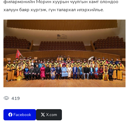
филармонийн Морин хуурын чуулгын хамт олондоо
халуун баяр хүргэж, гүн талархал илэрхийлье.
419
Facebook
X.com