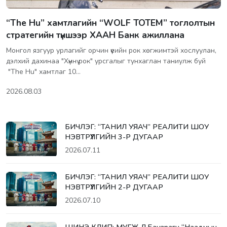
“The Hu” хамтлагийн “WOLF TOTEM” тоглолтын
стратегийн түншээр ХААН Банк ажиллана
Монгол язгуур урлагийг орчин үеийн рок хөгжимтэй хослуулан,
дэлхий дахинаа "Хүннү рок" урсгалыг тунхаглан таниулж буй
"The Hu" хамтлаг 10…
2026.08.03
БИЧЛЭГ: “ТАНИЛ УЯАЧ” РЕАЛИТИ ШОУ
НЭВТРҮҮЛГИЙН 3-Р ДУГААР
2026.07.11
БИЧЛЭГ: “ТАНИЛ УЯАЧ” РЕАЛИТИ ШОУ
НЭВТРҮҮЛГИЙН 2-Р ДУГААР
2026.07.10