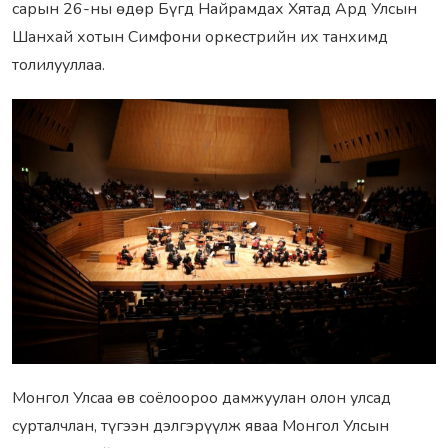
сарын 26-ны өдөр Бүгд Найрамдах Хятад Ард Улсын
Шанхай хотын Симфони оркестрийн их танхимд
толилууллаа.
Монгол Улсаа өв соёлоороо дамжуулан олон улсад
сурталчлан, түгээн дэлгэрүүлж яваа Монгол Улсын