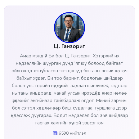
Ц. Ганзориг
Амар мэнд үү? Би бол Ц. Ганзориг. Хэтэрхий их
мэдээллийн шуурган дунд 'яг юу болоод байгааг'
ойлгоход хэцүү болсон энэ цаг үед би таны логик хөтөч
байхыг хүсдэг. Би тоо баримт, бодлогын шийдвэр
болон улс төрийн нүүдлүүдийг задлан шинжилж, тэдгээр
нь таны амьдралд, манай улсын ирээдүйд ямар нөлөө
үзүүлэхийг энгийнээр тайлбарлаж өгдөг. Миний зарчим
бол сэтгэл хөдлөлөөр биш, судалгаа, туршлага дээр
үндэслэж дуугарах. Бодит мэдээлэл бол зөв шийдвэр
гаргах хамгийн хүчтэй зэвсэг юм
6598 нийтлэл