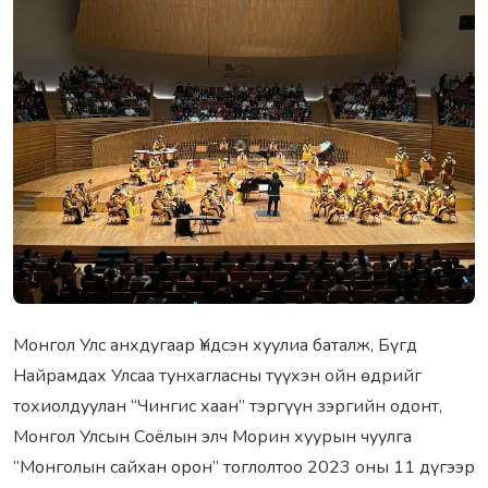
Монгол Улс анхдугаар Үндсэн хуулиа баталж, Бүгд
Найрамдах Улсаа тунхагласны түүхэн ойн өдрийг
тохиолдуулан “Чингис хаан” тэргүүн зэргийн одонт,
Монгол Улсын Соёлын элч Морин хуурын чуулга
“Монголын сайхан орон” тоглолтоо 2023 оны 11 дүгээр