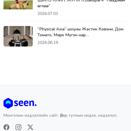
ШИНЭ КЛИП: МУГЖ Л.Банзрагч “Наадмын
өглөө”
2026.07.03
“Physical Asia” шоуны Жастин Ковэни, Дом
Томато, Марк Мүгэн нар…
2026.06.19
Монголын мэдээллийн сайт. Өдөр тутмын мэдээ, мэдээлэл.