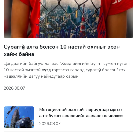
Сураггүй алга болсон 10 настай охиныг эрэн
хайж байна
Цагдаагийн байгууллагаас "Ховд аймгийн Буянт сумын нутагт
10 настай эмэгтэй хүүхэд гэрээсээ гараад сураггүй болсон" гэх
мэдээллийн дагуу наймдугаар сарын…
2026.08.07
Мотоциклтэй эмэгтэйг зориудаар мөргөсөн
автобусны жолоочийг ажлаас нь чөлөөлжээ
2026.08.07