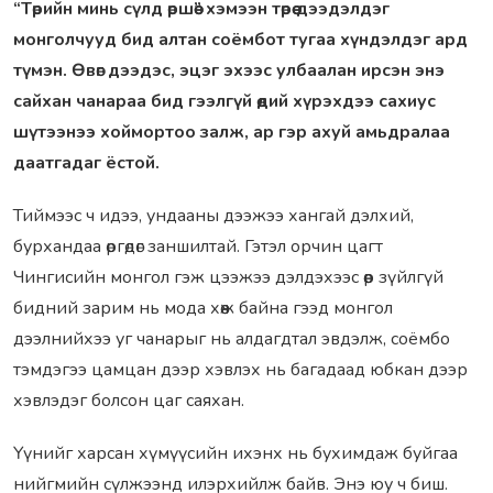
“Төрийн минь сүлд өршөө” хэмээн төрөө дээдэлдэг
монголчууд бид алтан соёмбот тугаа хүндэлдэг ард
түмэн. Өвөг дээдэс, эцэг эхээс улбаалан ирсэн энэ
сайхан чанараа бид гээлгүй өдий хүрэхдээ сахиус
шүтээнээ хоймортоо залж, ар гэр ахуй амьдралаа
даатгадаг ёстой.
Тиймээс ч идээ, ундааны дээжээ хангай дэлхий,
бурхандаа өргөдөг заншилтай. Гэтэл орчин цагт
Чингисийн монгол гэж цээжээ дэлдэхээс өөр зүйлгүй
бидний зарим нь мода хөөж байна гээд монгол
дээлнийхээ уг чанарыг нь алдагдтал эвдэлж, соёмбо
тэмдэгээ цамцан дээр хэвлэх нь багадаад юбкан дээр
хэвлэдэг болсон цаг саяхан.
Үүнийг харсан хүмүүсийн ихэнх нь бухимдаж буйгаа
нийгмийн сүлжээнд илэрхийлж байв. Энэ юу ч биш.