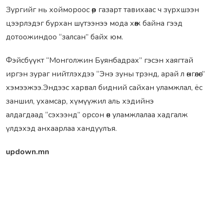
Зургийг нь хоймороос өөр газарт тавихаас ч зүрхшээн
цээрлэдэг бурхан шүтээнээ мода хөөж байна гээд
дотоожиндоо “залсан” байх юм.
Фэйсбүүкт “Монголжин Буянбадрах” гэсэн хаягтай
иргэн зураг нийтлэхдээ “Энэ зуны трэнд, арай л өнгөлөг”
хэмээжээ.Эндээс харвал бидний сайхан уламжлал, ёс
заншил, ухамсар, хүмүүжил аль хэдийнэ
алдагдаад “сэхээнд” орсон өв уламжлалаа хадгалж
үлдэхэд анхаарлаа хандуулъя.
updown.mn