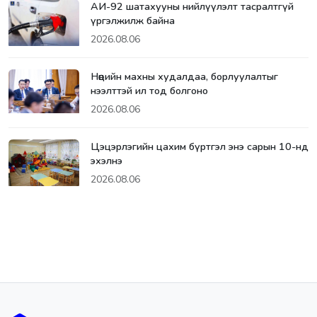
АИ-92 шатахууны нийлүүлэлт тасралтгүй
үргэлжилж байна
2026.08.06
Нөөцийн махны худалдаа, борлуулалтыг
нээлттэй ил тод болгоно
2026.08.06
Цэцэрлэгийн цахим бүртгэл энэ сарын 10-нд
эхэлнэ
2026.08.06