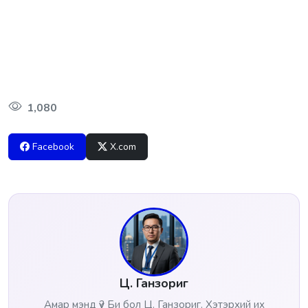
1,080
Facebook
X.com
Ц. Ганзориг
Амар мэнд үү? Би бол Ц. Ганзориг. Хэтэрхий их