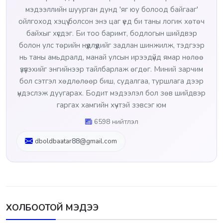
мэдээллийн шуурган дунд 'яг юу болоод байгааг'
ойлгоход хэцүү болсон энэ цаг үед би таны логик хөтөч
байхыг хүсдэг. Би тоо баримт, бодлогын шийдвэр
болон улс төрийн нүүдлүүдийг задлан шинжилж, тэдгээр
нь таны амьдралд, манай улсын ирээдүйд ямар нөлөө
үзүүлэхийг энгийнээр тайлбарлаж өгдөг. Миний зарчим
бол сэтгэл хөдлөлөөр биш, судалгаа, туршлага дээр
үндэслэж дуугарах. Бодит мэдээлэл бол зөв шийдвэр
гаргах хамгийн хүчтэй зэвсэг юм
6598 нийтлэл
dboldbaatar88@gmail.com
ХОЛБООТОЙ МЭДЭЭ