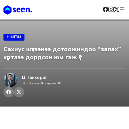
НИЙГЭМ
Сахиус шүтээнээ дотоожиндоо “залах”
хүртлээ дордсон юм гэж үү?
Ц. Ганзориг
2018 оны 06 сарын 08