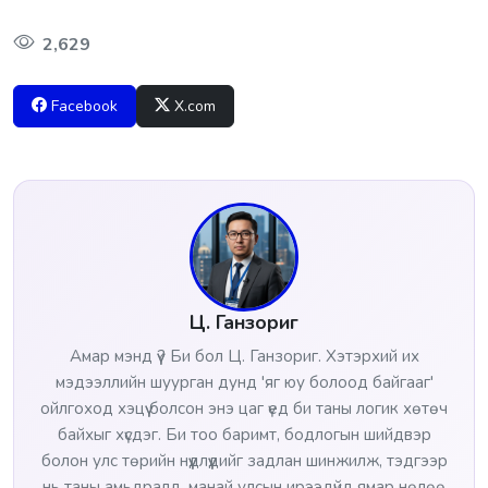
2,629
Facebook
X.com
Ц. Ганзориг
Амар мэнд үү? Би бол Ц. Ганзориг. Хэтэрхий их
мэдээллийн шуурган дунд 'яг юу болоод байгааг'
ойлгоход хэцүү болсон энэ цаг үед би таны логик хөтөч
байхыг хүсдэг. Би тоо баримт, бодлогын шийдвэр
болон улс төрийн нүүдлүүдийг задлан шинжилж, тэдгээр
нь таны амьдралд, манай улсын ирээдүйд ямар нөлөө