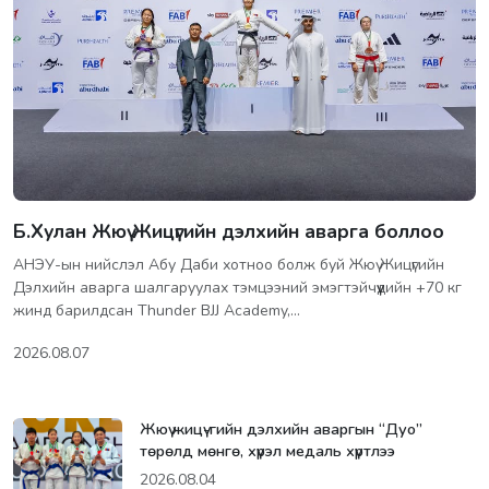
Б.Хулан Жюү Жицүгийн дэлхийн аварга боллоо
АНЭУ-ын нийслэл Абу Даби хотноо болж буй Жюү Жицүгийн
Дэлхийн аварга шалгаруулах тэмцээний эмэгтэйчүүдийн +70 кг
жинд барилдсан Thunder BJJ Academy,…
2026.08.07
Жюү жицү-гийн дэлхийн аваргын “Дуо”
төрөлд мөнгө, хүрэл медаль хүртлээ
2026.08.04