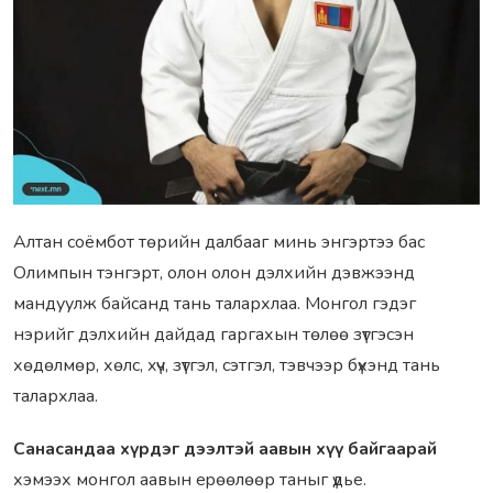
Алтан соёмбот төрийн далбааг минь энгэртээ бас
Олимпын тэнгэрт, олон олон дэлхийн дэвжээнд
мандуулж байсанд тань талархлаа. Монгол гэдэг
нэрийг дэлхийн дaйдад гаргахын төлөө зүтгэсэн
хөдөлмөр, хөлc, xүч, зүтгэл, сэтгэл, тэвчээр бүхэнд тань
талархлаа.
Санасандаа хүрдэг дээлтэй аавын хүү байгаарай
хэмээх монгол аавын еpөөлөөр таныг үдье.