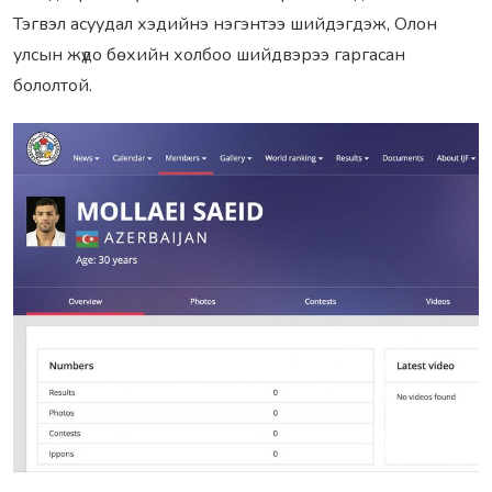
Тэгвэл асуудал хэдийнэ нэгэнтээ шийдэгдэж, Олон
улсын жүдо бөхийн холбоо шийдвэрээ гаргасан
бололтой.