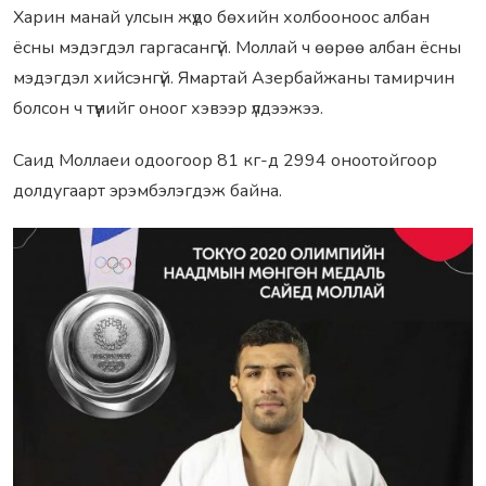
Харин манай улсын жүдо бөхийн холбооноос албан
ёсны мэдэгдэл гаргасангүй. Моллай ч өөрөө албан ёсны
мэдэгдэл хийсэнгүй. Ямартай Азербайжаны тамирчин
болсон ч түүнийг оноог хэвээр үлдээжээ.
Саид Моллаеи одоогоор 81 кг-д 2994 оноотойгоор
долдугаарт эpэмбэлэгдэж байна.