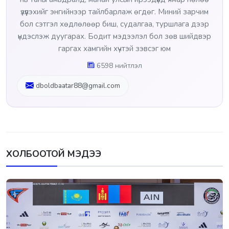
үзүүлэхийг энгийнээр тайлбарлаж өгдөг. Миний зарчим
бол сэтгэл хөдлөлөөр биш, судалгаа, туршлага дээр
үндэслэж дуугарах. Бодит мэдээлэл бол зөв шийдвэр
гаргах хамгийн хүчтэй зэвсэг юм
6598 нийтлэл
dboldbaatar88@gmail.com
ХОЛБООТОЙ МЭДЭЭ