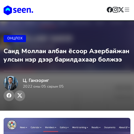
ОНЦЛОХ
Саид Моллаи албан ёсоор Азepбайжан
yлсын нэр дээр бapилдахаар болжээ
Ц. Ганзориг
2022 оны 05 сарын 05