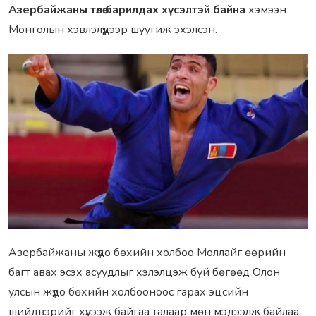
Азербайжаны төлөө бapилдах хүсэлтэй байна
хэмээн
Монголын хэвлэлүүдээр шyyгиж эхэлсэн.
Азeрбайжаны жүдо бөхийн холбоо Моллайг өөрийн
багт авах эсэх асуудлыг хэлэлцэж буй бөгөөд Олон
улсын жүдо бөхийн холбооноос гарах эцсийн
шийдвэрийг хүлээж байгаа талаар мөн мэдээлж байлаа.