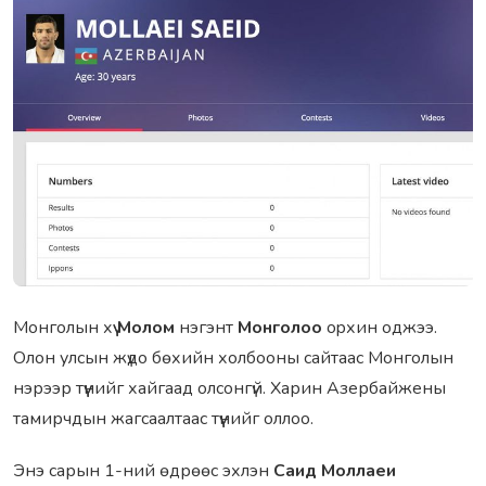
Монголын хүү
Молом
нэгэнт
Монголоо
opхин оджээ.
Олон улсын жүдо бөхийн холбооны сайтаас Монголын
нэрээр түүнийг хайгаад олсонгүй. Харин Aзербайжены
тамирчдын жагсаалтаас түүнийг оллоо
.
Энэ сарын 1-ний өдрөөс эхлэн
Саид Моллаеи