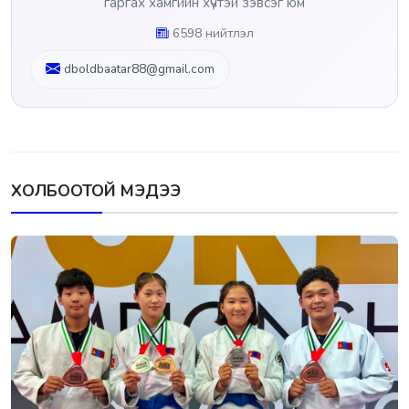
гаргах хамгийн хүчтэй зэвсэг юм
6598 нийтлэл
dboldbaatar88@gmail.com
ХОЛБООТОЙ МЭДЭЭ