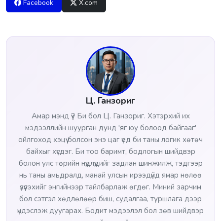
Facebook
X.com
Ц. Ганзориг
Амар мэнд үү? Би бол Ц. Ганзориг. Хэтэрхий их
мэдээллийн шуурган дунд 'яг юу болоод байгааг'
ойлгоход хэцүү болсон энэ цаг үед би таны логик хөтөч
байхыг хүсдэг. Би тоо баримт, бодлогын шийдвэр
болон улс төрийн нүүдлүүдийг задлан шинжилж, тэдгээр
нь таны амьдралд, манай улсын ирээдүйд ямар нөлөө
үзүүлэхийг энгийнээр тайлбарлаж өгдөг. Миний зарчим
бол сэтгэл хөдлөлөөр биш, судалгаа, туршлага дээр
үндэслэж дуугарах. Бодит мэдээлэл бол зөв шийдвэр