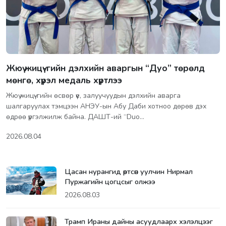
Жюү жицү-гийн дэлхийн аваргын “Дуо” төрөлд
мөнгө, хүрэл медаль хүртлээ
Жюү жицү-гийн өсвөр үе, залуучуудын дэлхийн аварга
шалгаруулах тэмцээн АНЭУ-ын Абу Даби хотноо дөрөв дэх
өдрөө үргэлжилж байна. ДАШТ-ий “Duo…
2026.08.04
Цасан нурангид өртсөн уулчин Нирмал
Пуржагийн цогцсыг олжээ
2026.08.03
Трамп Ираны дайны асуудлаарх хэлэлцээг