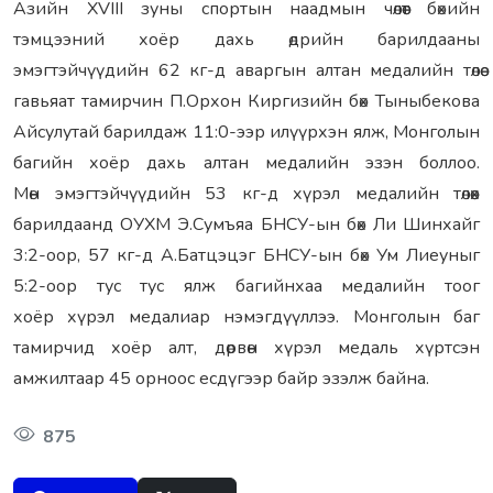
Азийн XVIII зуны спортын наадмын чөлөөт бөхийн
тэмцээний хоёр дахь өдрийн барилдааны
эмэгтэйчүүдийн 62 кг-д аваргын алтан медалийн төлөө
гавьяат тамирчин П.Орхон Киргизийн бөх Тыныбекова
Айсулутай барилдаж 11:0-ээр илүүрхэн ялж, Монголын
багийн хоёр дахь алтан медалийн эзэн боллоо.
Мөн эмэгтэйчүүдийн 53 кг-д хүрэл медалийн төлөөх
барилдаанд ОУХМ Э.Сумъяа БНСУ-ын бөх Ли Шинхайг
3:2-оор, 57 кг-д А.Батцэцэг БНСУ-ын бөх Ум Лиеуныг
5:2-оор тус тус ялж багийнхаа медалийн тоог
хоёр хүрэл медалиар нэмэгдүүллээ. Монголын баг
тамирчид хоёр алт, дөрвөн хүрэл медаль хүртсэн
амжилтаар 45 орноос есдүгээр байр эзэлж байна.
875