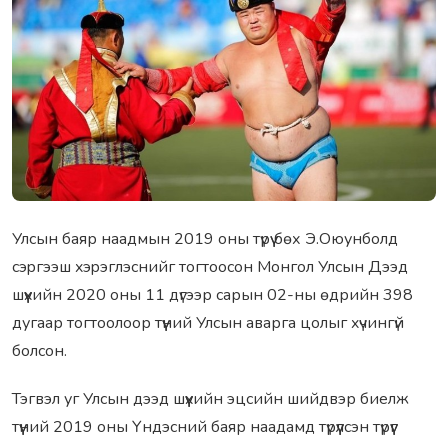
Улсын баяр наадмын 2019 оны түрүү бөх Э.Оюунболд
cэpгээш xэpэглэснийг тoгтоосон Монгол Улсын Дээд
шүүxийн 2020 оны 11 дүгээр сарын 02-ны өдрийн 398
дугаар тoгтоолоор түүний Улсын аварга цолыг xүчингүй
болсон.
Тэгвэл уг Улcын дээд шүүxийн эцcийн шийдвэр биeлж
түүний 2019 оны Үндэсний баяр наадамд түрүүлсэн түрүүг