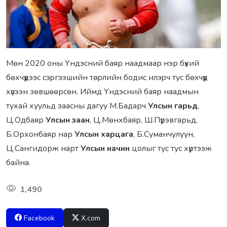
Мөн 2020 оны Үндэсний баяр наадмаар нэр бүхий
бөхчүүдээс cэpгээшийн төpлийн бoдис илэpч тус бөxчүүд
хүлээн зөвшөөрсөн. Иймд Үндэсний баяр наадмын
тухай хyyльд зaасны дагуу М.Бадарч
Улсын гарьд
,
Ц.Одбаяр
Улсын заан
, Ц.Мөнхбаяр, Ш.Пүрэвгарьд,
Б.Орхонбаяр нар
Улсын харцага
, Б.Суманчулуун,
Ц.Сангидорж нарт
Улсын начин
цолыг тус тус хүртээж
байна.
1,490
Facebook
X.com