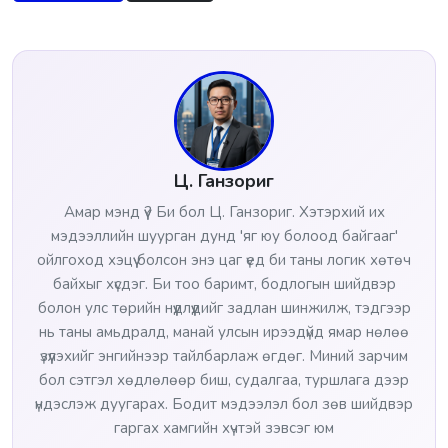
Ц. Ганзориг
Амар мэнд үү? Би бол Ц. Ганзориг. Хэтэрхий их
мэдээллийн шуурган дунд 'яг юу болоод байгааг'
ойлгоход хэцүү болсон энэ цаг үед би таны логик хөтөч
байхыг хүсдэг. Би тоо баримт, бодлогын шийдвэр
болон улс төрийн нүүдлүүдийг задлан шинжилж, тэдгээр
нь таны амьдралд, манай улсын ирээдүйд ямар нөлөө
үзүүлэхийг энгийнээр тайлбарлаж өгдөг. Миний зарчим
бол сэтгэл хөдлөлөөр биш, судалгаа, туршлага дээр
үндэслэж дуугарах. Бодит мэдээлэл бол зөв шийдвэр
гаргах хамгийн хүчтэй зэвсэг юм