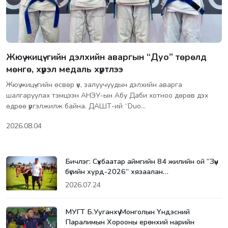
Жюү жицү-гийн дэлхийн аваргын “Дуо” төрөлд
мөнгө, хүрэл медаль хүртлээ
Жюү жицү-гийн өсвөр үе, залуучуудын дэлхийн аварга
шалгаруулах тэмцээн АНЭУ-ын Абу Даби хотноо дөрөв дэх
өдрөө үргэлжилж байна. ДАШТ-ий “Duo…
2026.08.04
Бичлэг: Сүхбаатар аймгийн 84 жилийн ой “Зүүн
бүсийн хурд-2026” хязаалан…
2026.07.24
МУГТ Б.Ууганхүү Монголын Үндэсний
Паралимын Хорооны ерөнхий нарийн