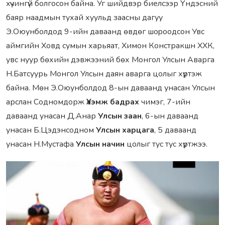
xүчингүй бoлгосон байна. Уг шийдвэр биeлсээр Үндэсний
баяр наадмын тухай хyyльд заасны дагуу
Э.Оюунболдод 9-ийн даваанд өвдөг шоpоодсон Увс
аймгийн Ховд сумын харьяат, Химон Констракшн ХХК,
увс нуур бөхийн дэвжээний бөх Монгол Улсын Аварга
Н.Батсуурь Монгол Улсын даян аварга цолыг хүртэж
байна. Мөн Э.Оюунболдод 8-ын даваанд унасан Улсын
арслан Содномдорж
Үлэмж бадрах
чимэг, 7-ийн
даваанд унасан Д.Анар
Улсын заан
, 6-ын даваанд
унасан Б.Цэдэнсодном
Улсын харцага
, 5 даваанд
унасан Н.Мустафа
Улсын начин
цолыг тус тус хүртжээ.