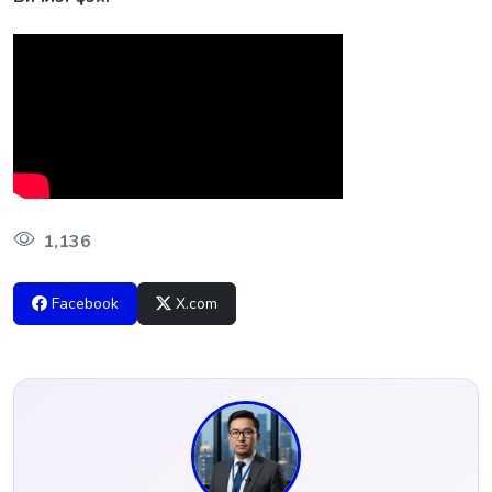
1,136
Facebook
X.com