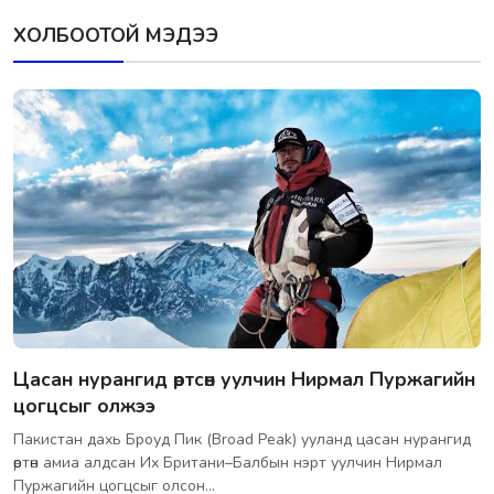
ХОЛБООТОЙ МЭДЭЭ
Цасан нурангид өртсөн уулчин Нирмал Пуржагийн
цогцсыг олжээ
Пакистан дахь Броуд Пик (Broad Peak) ууланд цасан нурангид
өртөн амиа алдсан Их Британи–Балбын нэрт уулчин Нирмал
Пуржагийн цогцсыг олсон…