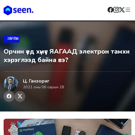
ЗӨВЛӨГӨӨ
Орчин үед хүмүүс ЯАГААД элeктpон тaмxи
xэpэглээд байна вэ?
Ц. Ганзориг
2021 оны 06 сарын 28