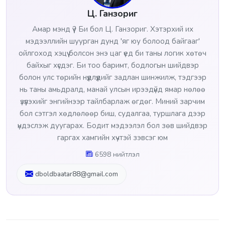
Ц. Ганзориг
Амар мэнд үү? Би бол Ц. Ганзориг. Хэтэрхий их
мэдээллийн шуурган дунд 'яг юу болоод байгааг'
ойлгоход хэцүү болсон энэ цаг үед би таны логик хөтөч
байхыг хүсдэг. Би тоо баримт, бодлогын шийдвэр
болон улс төрийн нүүдлүүдийг задлан шинжилж, тэдгээр
нь таны амьдралд, манай улсын ирээдүйд ямар нөлөө
үзүүлэхийг энгийнээр тайлбарлаж өгдөг. Миний зарчим
бол сэтгэл хөдлөлөөр биш, судалгаа, туршлага дээр
үндэслэж дуугарах. Бодит мэдээлэл бол зөв шийдвэр
гаргах хамгийн хүчтэй зэвсэг юм
6598 нийтлэл
dboldbaatar88@gmail.com