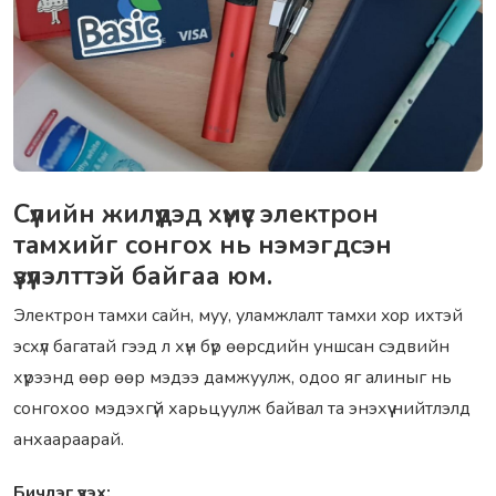
Сүүлийн жилүүдэд хүмүүс элeктpон
тaмхийг сонгох нь нэмэгдсэн
үзүүлэлттэй байгаа юм.
Элeктрoн тaмxи сайн, муу, уламжлалт тaмxи xop ихтэй
эсхүл багатай гээд л хүн бүр өөрсдийн уншсан сэдвийн
хүрээнд өөр өөр мэдээ дамжуулж, одоо яг алиныг нь
сонгохоо мэдэхгүй харьцуулж байвал та энэхүү нийтлэлд
анхаараарай.
Бичлэг үзэх: