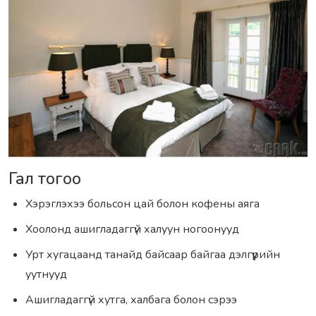
Гал тогоо
Хэрэглэхээ больсон цай болон кофены аяга
Хоолонд ашигладаггүй халуун ногоонууд
Урт хугацаанд танайд байсаар байгаа дэлгүүрийн
уутнууд
Ашигладаггүй хутга, халбага болон сэрээ