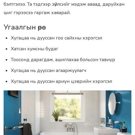
бэлтгэлээ. Та тэдгээр зүйлсийг мэдэж аваад, даруйхан
шиг гэрээсээ гаргаж хаяарай.
Угаалгын өрөө
Хугацаа нь дууссан гоо сайхны хэрэгсэл
Хатсан хумсны будаг
Тоосонд дарагдаж, ашиглахаа больсон тавиур
Хугацаа нь дууссан агааржуулагч
Хугацаа нь дууссан ариун цэврийн хэрэгсэл