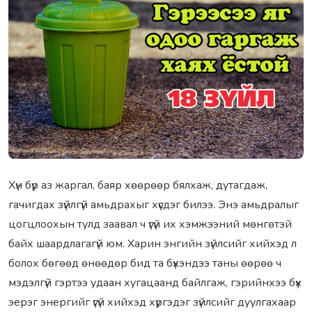
Хүн бүр аз жаргал, баяр хөөрөөр бялхаж, дутагдаж,
гачигдах зүйлгүй амьдрахыг хүсдэг билээ. Энэ амьдралыг
цогцлоохын тулд заавал ч үгүй их хэмжээний мөнгөтэй
байх шаардлагагүй юм. Харин энгийн зүйлсийг хийхэд л
болох бөгөөд өнөөдөр бид та бүхэндээ таны өөрөө ч
мэдэлгүй гэртээ удаан хугацаанд байлгаж, гэрийнхээ бүх
эерэг энергийг үгүй хийхэд хүргэдэг зүйлсийг дуулгахаар