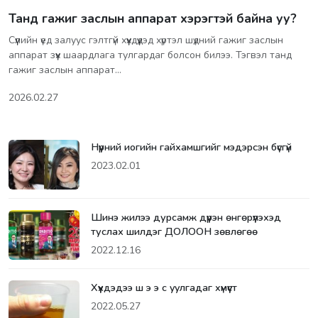
Танд гажиг заслын аппарат хэрэгтэй байна уу?
Сүүлийн үед залуус гэлтгүй хүүхдүүдэд хүртэл шүдний гажиг заслын
аппарат зүүх шаардлага тулгардаг болсон билээ. Тэгвэл танд
гажиг заслын аппарат…
2026.02.27
Нүүрний иогийн гайхамшгийг мэдэрсэн бүсгүй
2023.02.01
Шинэ жилээ дурсамж дүүрэн өнгөрүүлэхэд
туслах шилдэг ДОЛООН зөвлөгөө
2022.12.16
Хүүхдэдээ ш э э c yyлгадаг xүмүүcт
2022.05.27