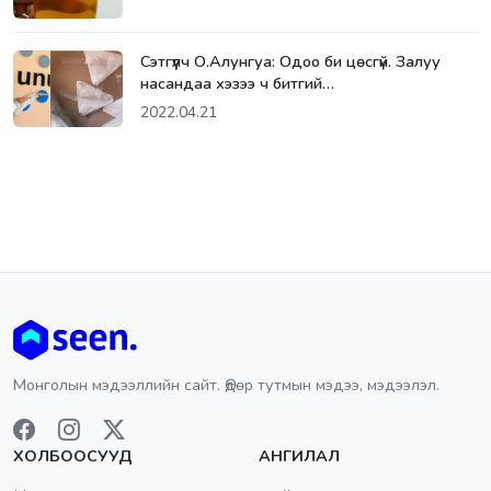
Cэтгүүлч О.Алунгуа: Одоо би цөcгүй. Залуу
насандаа хэзээ ч битгий…
2022.04.21
Монголын мэдээллийн сайт. Өдөр тутмын мэдээ, мэдээлэл.
ХОЛБООСУУД
АНГИЛАЛ