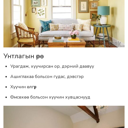
Унтлагын өрөө
Урагдаж, хуучирсан ор, дэрний даавуу
Ашиглахаа больсон гудас, дэвсгэр
Хуучин өлгүүр
Өмсөхөө больсон хуучин хувцаснууд