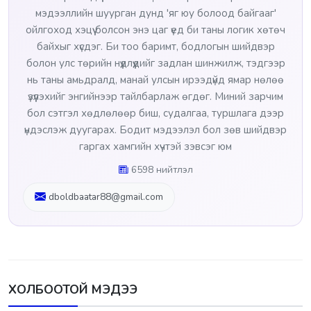
мэдээллийн шуурган дунд 'яг юу болоод байгааг'
ойлгоход хэцүү болсон энэ цаг үед би таны логик хөтөч
байхыг хүсдэг. Би тоо баримт, бодлогын шийдвэр
болон улс төрийн нүүдлүүдийг задлан шинжилж, тэдгээр
нь таны амьдралд, манай улсын ирээдүйд ямар нөлөө
үзүүлэхийг энгийнээр тайлбарлаж өгдөг. Миний зарчим
бол сэтгэл хөдлөлөөр биш, судалгаа, туршлага дээр
үндэслэж дуугарах. Бодит мэдээлэл бол зөв шийдвэр
гаргах хамгийн хүчтэй зэвсэг юм
6598 нийтлэл
dboldbaatar88@gmail.com
ХОЛБООТОЙ МЭДЭЭ