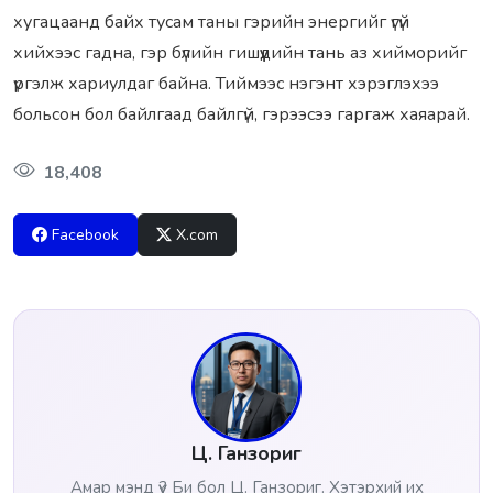
хугацаанд байх тусам таны гэрийн энергийг үгүй
хийхээс гадна, гэр бүлийн гишүүдийн тань аз хийморийг
үргэлж хариулдаг байна. Тиймээс нэгэнт хэрэглэхээ
больсон бол байлгаад байлгүй, гэрээсээ гаргаж хаяарай.
18,408
Facebook
X.com
Ц. Ганзориг
Амар мэнд үү? Би бол Ц. Ганзориг. Хэтэрхий их