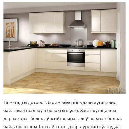
Та магадгүй дотроо “Зарим зүйлсийг удаан хугацаанд
байлгалаа гээд юу ч болохгүй шүү дээ. Хэсэг хугацааны
дараа хэрэг болох зүйлсийг хаяна гэж үү?” хэмээн бодож
байж болох юм. Гэвч айл гэрт дээр дурдсан зүйлс удаан