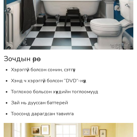
Зочдын өрөө
Хэрэггүй болсон сонин, сэтгүүл
Хэнд ч хэрэггүй болсон “DVD”-нүүд
Тоглохоо больсон хүүхдийн тоглоомууд
Зай нь дууссан баттерей
Тоосонд дарагдсан тавилга