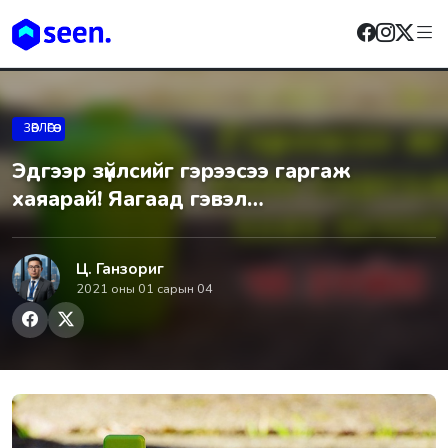
ЗӨВЛӨГӨӨ
Эдгээр зүйлсийг гэрээсээ гаргаж
хаяарай! Яагаад гэвэл…
Ц. Ганзориг
2021 оны 01 сарын 04