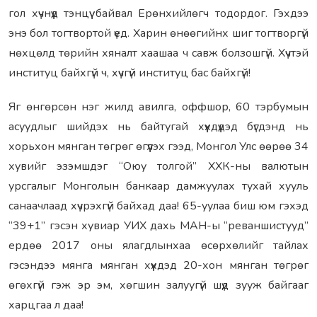
гол хүчнүүд тэнцүү байвал Ерөнхийлөгч тодордог. Гэхдээ
энэ бол тогтвортой үед. Харин өнөөгийнх шиг тогтворгүй
нөхцөлд төрийн хяналт хаашаа ч савж болзошгүй. Хүчтэй
институц байхгүй ч, хүчгүй институц бас байхгүй!
Яг өнгөрсөн нэг жилд авилга, оффшор, 60 тэрбумын
асуудлыг шийдэх нь байтугай хүүхдүүдэд бүгдэнд нь
хорьхон мянган төгрөг өгүүлэх гээд, Монгол Улс өөрөө 34
хувийг эзэмшдэг “Оюу толгой” ХХК-ны валютын
урсгалыг Монголын банкаар дамжуулах тухай хууль
санаачлаад хүчрэхгүй байхад даа! 65-уулаа биш юм гэхэд
“39+1” гэсэн хувиар УИХ дахь МАН-ы “реваншистууд”
ердөө 2017 оны ялагдлынхаа өсөрхөлийг тайлах
гэсэндээ мянга мянган хүүхдэд 20-хон мянган төгрөг
өгөхгүй гэж эр эм, хөгшин залуугүй шүд зууж байгааг
харцгаа л даа!