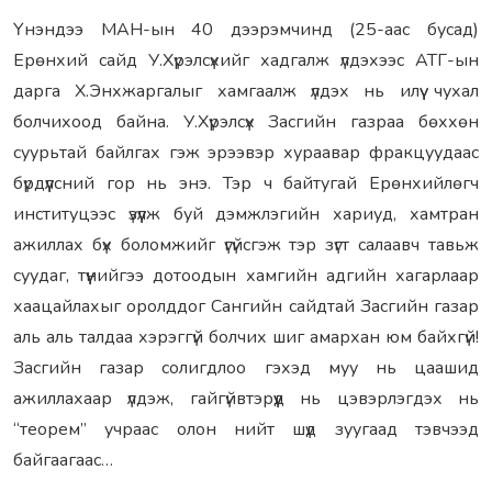
Үнэндээ МАН-ын 40 дээрэмчинд (25-аас бусад)
Ерөнхий сайд У.Хүрэлсүхийг хадгалж үлдэхээс АТГ-ын
дарга Х.Энхжаргалыг хамгаалж үлдэх нь илүү чухал
болчихоод байна. У.Хүрэлсүх Засгийн газраа бөххөн
суурьтай байлгах гэж эрээвэр хураавар фракцуудаас
бүрдүүлсний гор нь энэ. Тэр ч байтугай Ерөнхийлөгч
институцээс үзүүлж буй дэмжлэгийн хариуд, хамтран
ажиллах бүх боломжийг үгүйсгэж тэр зүгт салаавч тавьж
суудаг, түүнийгээ дотоодын хамгийн адгийн хагарлаар
хаацайлахыг оролддог Сангийн сайдтай Засгийн газар
аль аль талдаа хэрэггүй болчих шиг амархан юм байхгүй!
Засгийн газар солигдлоо гэхэд муу нь цаашид
ажиллахаар үлдэж, гайгүйвтэрүүд нь цэвэрлэгдэх нь
“теорем” учраас олон нийт шүд зуугаад тэвчээд
байгаагаас…