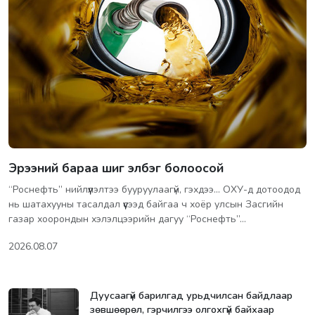
Эрээний бараа шиг элбэг болоосой
“Роснефть” нийлүүлэлтээ бууруулаагүй, гэхдээ... ОХУ-д дотоодод
нь шатахууны тасалдал үүсээд байгаа ч хоёр улсын Засгийн
газар хоорондын хэлэлцээрийн дагуу “Роснефть”…
2026.08.07
Дуусаагүй барилгад урьдчилсан байдлаар
зөвшөөрөл, гэрчилгээ олгохгүй байхаар