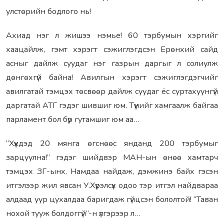
улстөрийн бодлого нь!
Ахиад нэг л жишээ нэмье! 60 тэрбумын хэргийг
хаацайлж, гэмт хэрэгт сэжиглэгдсэн Ерөнхий сайд
асныг дайлж суудаг нэг газрын даргыг л солиулж
дөнгөхгүй байна! Авилгын хэрэгт сэжиглэгдэгчийг
авилгатай тэмцэх төсвөөр дайлж суудаг ёс суртахуунгүй
даргатай АТГ гэдэг шившиг юм. Түүнийг хамгаалж байгаа
парламент бол бүр гутамшиг юм аа…
“Хүүхдэд 20 мянга өгснөөс янданд 200 тэрбумыг
зарцуулна!” гэдэг шийдвэр МАН-ын өнөө хамтарч
тэмцэх ЗГ-ынх. Намдаа найдаж, дэмжинэ байх гэсэн
итгэлээр жил явсан У.Хүрэлсүх одоо тэр итгэл найдвараа
алдаад уур цухалдаа баригдаж гүйцсэн бололтой! “Таван
нохой тууж болдоггүй”-н үлгэрээр л…