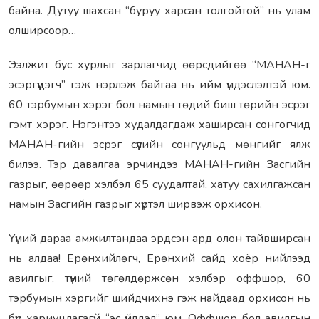
байна. Дутуу шахсан “буруу харсан толгойтой” нь улам
олширсоор…
Ээлжит бус хурлыг зарлагчид өөрсдийгөө “МАНАН-г
эсэргүүцэгч” гэж нэрлэж байгаа нь ийм үндэслэлтэй юм.
60 тэрбумын хэрэг бол намын төдий биш төрийн эсрэг
гэмт хэрэг. Нэгэнтээ худалдагдаж хаширсан сонгогчид
МАНАН-гийн эсрэг сүүлийн сонгуульд мөнгийг ялж
билээ. Тэр давалгаа эрчиндээ МАНАН-гийн Засгийн
газрыг, өөрөөр хэлбэл 65 суудалтай, хатуу сахилгажсан
намын Засгийн газрыг хүртэл ширвэж орхисон.
Үүний дараа амжилтандаа эрдсэн ард олон тайвширсан
нь алдаа! Ерөнхийлөгч, Ерөнхий сайд хоёр нийлээд
авилгыг, түүний төгөлдөржсөн хэлбэр оффшор, 60
тэрбумын хэргийг шийдчихнэ гэж найдаад орхисон нь
бүр хариуцлагагүй “эс үйлдэл” юм. Оффшор бол авилгын