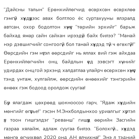
“Дайсны талын” Ерөнхийлөгчид өсөрхсөн өсөрхлөө
гэмгүй хүүхдүүдээс авах болтлоо ёс суртахууны ялзралд
автсан, охор бодолтон хүмүүс “төрийн эрхийг” барьж
байхад ямар сайн сайхан ирээдүй байх билээ? “Манай
нэр дэвшигчийг сонгоогүй бол танай хүүхдэд түй ч өгөхгүй!”
Өөрсдийн гэм нүгэл өөрсдийг нь яллах вий гэж айхдаа
Ерөнхийлөгчийн онц байдлын үед зэвсэгт хүчнийг
удирдах онцгой эрхэнд халдатлаа улайрч өсөрхсөн хүмүүс
тэнд унтаж, хулгайлж, өөрсдийн өнөөхийг тэнгэрийн
өнөөх гэж бодоод оролдож суугаа!
Бүр ялагдаж цөхрөөд шокноосоо гарч, “Ядаж хүүхдийн
мөнгийг өгүүлье!” гэсэн М.Энхболдынхоо уриалгыг хүртэл
үл тоон гишгэлдэг “реванш” гишүүд өөрийн Засгийн
газраа хялайж, адлаж суугаа билээ. “Болохгүй.., хүүхдэд
мөнгө өгчихвөл 2020 онд АН ялчихна!” Энэ л тэдний