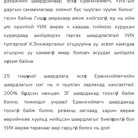
дээшхийн шаардсанаар, эсхүл Ерөнхийлөгч, УИХ-ын
даргын санаачлагаар ээлжит бус чуулган чуулж болно”
гэсэн байна. Гишүүд амрахаар ажил хийгээгүй, ер нь ийм
улс оронтой УИХ амрах ч хаашаа, тиймээс хурдхан
хуралдаад шийдвэрээ гаргах шаардлагатай УИХ
тулгарчээ! Х.Энхжаргалыг огцруулна уу, эсвэл хамтдаа
огцорно уу хамаагүй ямар боловч асуудал шийдлээ
хүлээж байна.
25 гишүүний шаардлага, эсхүл Ерөнхийлөгчийн
шаардлагын нэг нь л чуулган зарлахад хангалттай.
200% бүрдсэн нөхцөл. ЗГ шаардахад тоохгүй байж
болно, томилдог учраас! Ерөнхийлөгч шаардахад
тоохгүй байж болно, реванш загнаад, харин өөрөө
өөрийнхөө хуульд нийцсэн шаардлагыг биелүүлэхгүй бол
УИХ өөрөө тарахаас өөр гарцгүй болох нь дээ!