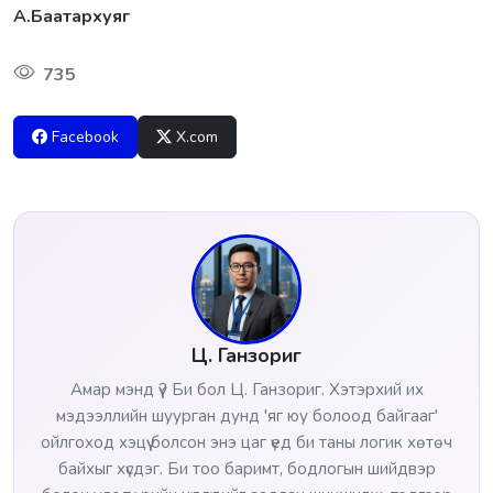
А.Баатархуяг
735
Facebook
X.com
Ц. Ганзориг
Амар мэнд үү? Би бол Ц. Ганзориг. Хэтэрхий их
мэдээллийн шуурган дунд 'яг юу болоод байгааг'
ойлгоход хэцүү болсон энэ цаг үед би таны логик хөтөч
байхыг хүсдэг. Би тоо баримт, бодлогын шийдвэр