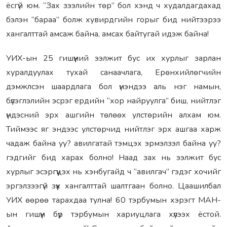
ёсгүй юм. “Зах зээлийн төр” бол хэнд ч худалдагдахад
бэлэн “бараа” болж хувирдгийн горыг бид нийтээрээ
хангалттай амсаж байна, амсах байтугай идэж байна!
УИХ-ын 25 гишүүний ээлжит бус их хурлыг зарлан
хуралдуулах тухай санаачлага, Ерөнхийлөгчийн
дэмжлсэн шаардлага бол үнэндээ аль нэг намын,
бүлэглэлийн эсрэг ердийн “хор найруулга” биш, нийтлэг
үндэсний эрх ашгийн төлөөх улстөрийн алхам юм.
Тиймээс яг эндээс улстөрчид нийтлэг эрх ашгаа харж
чадаж байна уу? авилгатай тэмцэх эрмэлзэл байна уу?
гэдгийг бид харах болно! Наад зах нь ээлжит бус
хурлыг эсэргүүцэх нь хэнбугайд ч “авилгач” гэдэг хочийг
эргэлзээгүй зүүх хангалттай шалтгаан болно. Цаашилбал
УИХ өөрөө тарахдаа тулна! 60 тэрбумын хэрэгт МАН-
ын гишүүн бүр тэрбумын хариуцлага хүлээх ёстой.