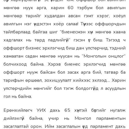
мөнгөө нуух арга, харин 60 тэрбум бол авилгын
мөнгөөр төрийг худалдан авсан гэмт хэрэг, хоёул
авилгын нэг үндэстэн хоёр салаа! Түүнээс оффшорчдын
тайлбарлаад байгаа шиг “биенесмэн хүн мөнгөө хаана
хадгалах нь төрд падлийгүй” гэсэн үг биш. Тэгээд ч
оффшорт бизнес эрхлэгчид биш дан улстөрчид, тэдний
хамаатан садан мөнгөө нуусан нь “Монголын онцлог”
болчихоод байна. Хэрэв биенес эрхлэгчид мөнгөө
оффшорт нууж байсан бол засах арга бий, татвар ба
тарифын өршөөл, зохицуулалт хийхээс эхлээд… Харин
улстөрчдийн мөнгийг бол тэгж болдоггүйд л асуудлын
гол нь байна.
Ерөнхийлөгч УИХ дахь 65 хүнтэй бүлгийг нугалж
дийлэхгүй байна, учир нь Монгол парламентын
засаглалтай орон. Ийм засаглалын үед парламент дахь