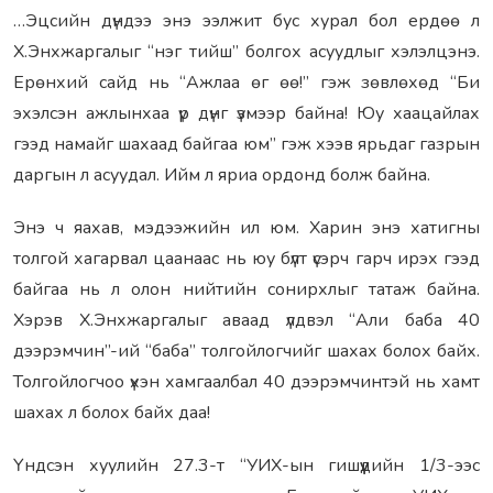
…Эцсийн дүндээ энэ ээлжит бус хурал бол ердөө л
Х.Энхжаргалыг “нэг тийш” болгох асуудлыг хэлэлцэнэ.
Ерөнхий сайд нь “Ажлаа өг өө!” гэж зөвлөхөд “Би
эхэлсэн ажлынхаа үр дүнг үзмээр байна! Юу хаацайлах
гээд намайг шахаад байгаа юм” гэж хээв ярьдаг газрын
даргын л асуудал. Ийм л яриа ордонд болж байна.
Энэ ч яахав, мэдээжийн ил юм. Харин энэ хатигны
толгой хагарвал цаанаас нь юу бүлт үсэрч гарч ирэх гээд
байгаа нь л олон нийтийн сонирхлыг татаж байна.
Хэрэв Х.Энхжаргалыг аваад үлдвэл “Али баба 40
дээрэмчин”-ий “баба” толгойлогчийг шахах болох байх.
Толгойлогчоо үхэн хамгаалбал 40 дээрэмчинтэй нь хамт
шахах л болох байх даа!
Үндсэн хуулийн 27.3-т “УИХ-ын гишүүдийн 1/3-ээс