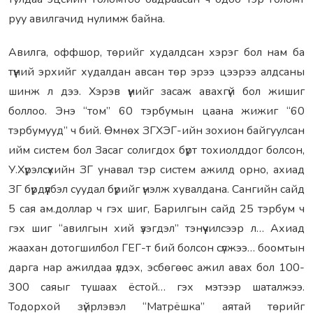
руу авилгачид нулимж байна.
Авилга, оффшор, төрийг худалдсан хэрэг бол нам ба
түүний эрхийг худалдан авсан төр эрээ цээрээ алдсаны
шинж л дээ. Хэрэв үүнийг засаж авахгүй бол жишиг
боллоо. Энэ “том” 60 тэрбумын цаана жижиг “60
тэрбумууд” ч бий. Өмнөх ЗГХЭГ-ийн зохион байгуулсан
ийм систем бол Засаг солигдох бүрт тохиолддог болсон,
У.Хүрэлсүхийн ЗГ унавал тэр систем ажилд орно, ахиад
ЗГ бүрдүүлбэл суудал бүрийг үнэлж хувалдана. Сангийн сайд
5 сая ам.доллар ч гэх шиг, Барилгын сайд 25 тэрбум ч
гэх шиг “авилгын хий үзэгдэл” тэнүүчилсээр л… Ахиад
жаахан дотогшилбол ГЕГ-т бий болсон сүлжээ… боомтын
дарга нар ажилдаа үлдэх, эсбөгөөс ажил авах бол 100-
300 саяыг тушаах ёстой… гэх мэтээр шаталжээ.
Тодорхой зүйрлэвэл “Матрёшка” аятай төрийг