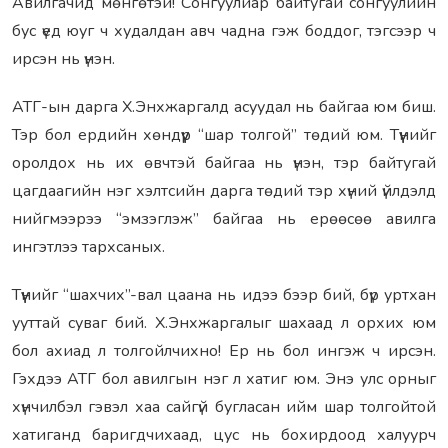
Авилгачид мөнгөтэй! Сонгуулиар байтугай сонгуулийн
бус үед юуг ч худалдан авч чадна гэж боддог, тэгсээр ч
ирсэн нь үнэн.
АТГ-ын дарга Х.Энхжаргалд асуудал нь байгаа юм биш.
Тэр бол ердийн хөндүүр “шар толгой” төдий юм. Түүнийг
оролдох нь их өвчтэй байгаа нь үнэн, тэр байтугай
цагдаагийн нэг хэлтсийн дарга төдий тэр хүний үйлдэлд
нийгмээрээ “эмзэглэж” байгаа нь ерөөсөө авилга
ингэтлээ тархсаных.
Түүнийг “шахчих”-вал цаана нь идээ бээр бий, бүр уртхан
ууттай суваг бий. Х.Энхжаргалыг шахаад л орхих юм
бол ахиад л толгойлчихно! Ер нь бол ингэж ч ирсэн.
Гэхдээ АТГ бол авилгын нэг л хатиг юм. Энэ улс орныг
хүнчилбэл гэвэл хаа сайгүй бугласан ийм шар толгойтой
хатиганд баригдчихаад, цус нь бохирдоод халуурч