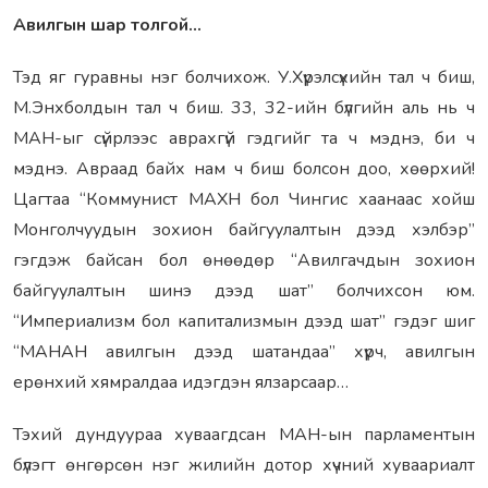
Авилгын шар толгой…
Тэд яг гуравны нэг болчихож. У.Хүрэлсүхийн тал ч биш,
М.Энхболдын тал ч биш. 33, 32-ийн бүлгийн аль нь ч
МАН-ыг сүйрлээс аврахгүй гэдгийг та ч мэднэ, би ч
мэднэ. Авраад байх нам ч биш болсон доо, хөөрхий!
Цагтаа “Коммунист МАХН бол Чингис хаанаас хойш
Монголчуудын зохион байгуулалтын дээд хэлбэр”
гэгдэж байсан бол өнөөдөр “Авилгачдын зохион
байгуулалтын шинэ дээд шат” болчихсон юм.
“Империализм бол капитализмын дээд шат” гэдэг шиг
“МАНАН авилгын дээд шатандаа” хүрч, авилгын
ерөнхий хямралдаа идэгдэн ялзарсаар…
Тэхий дундуураа хуваагдсан МАН-ын парламентын
бүлэгт өнгөрсөн нэг жилийн дотор хүчний хуваариалт