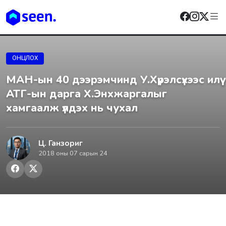
ОНЦЛОХ
МАН-ын 40 дээрэмчинд У.Хүрэлсүхээс илүү
АТГ-ын дарга Х.Энхжаргалыг
хамгаалж үлдэх нь чухал
Ц. Ганзориг
2018 оны 07 сарын 24