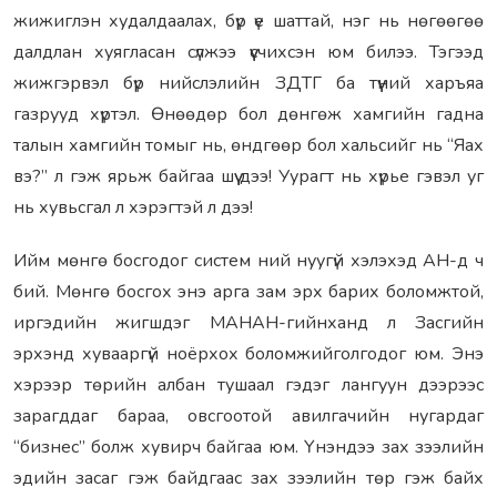
жижиглэн худалдаалах, бүр үе шаттай, нэг нь нөгөөгөө
далдлан хуягласан сүлжээ үүсчихсэн юм билээ. Тэгээд
жижгэрвэл бүр нийслэлийн ЗДТГ ба түүний харъяа
газрууд хүртэл. Өнөөдөр бол дөнгөж хамгийн гадна
талын хамгийн томыг нь, өндгөөр бол хальсийг нь “Яах
вэ?” л гэж ярьж байгаа шүү дээ! Уурагт нь хүрье гэвэл уг
нь хувьсгал л хэрэгтэй л дээ!
Ийм мөнгө босгодог систем ний нуугүй хэлэхэд АН-д ч
бий. Мөнгө босгох энэ арга зам эрх барих боломжтой,
иргэдийн жигшдэг МАНАН-гийнханд л Засгийн
эрхэнд хувааргүй ноёрхох боломжийголгодог юм. Энэ
хэрээр төрийн албан тушаал гэдэг лангуун дээрээс
зарагддаг бараа, овсгоотой авилгачийн нугардаг
“бизнес” болж хувирч байгаа юм. Үнэндээ зах зээлийн
эдийн засаг гэж байдгаас зах зээлийн төр гэж байх