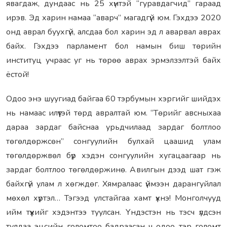
явагдаж, дундаас нь 25 хүнтэй “гуравдагчид” гараад
ирэв. Эд харин намаа “аварч” магадгүй юм. Гэхдээ 2020
онд аврал буухгүй, алсдаа бол харин эд л аварвал аврах
байх. Гэхдээ парламент бол намын биш төрийн
институц учраас уг нь төрөө аврах эрмэлзэлтэй байх
ёстой!
Одоо энэ шуугиад байгаа 60 тэрбумын хэргийг шийдэх
нь намаас илүүтэй төрд авралтай юм. “Төрийг авсныхаа
дараа зардаг байснаа урьдчилаад зардаг болтлоо
төгөлдөржсөн” сонгуулийн булхай цаашид улам
төгөлдөржвөл бүр хэдэн сонгуулийн хугацаагаар нь
зардаг болтлоо төгөлдөржинө. Авилгын дээд шат гэж
байхгүй улам л хөгждөг. Хямралаас үймээн дарангуйлал
мөхөл хүртэл… Тэгээд улстайгаа хамт үхнэ! Монголчууд
ийм түүхийг хэдэнтээ туулсан. Үндэстэн нь тэсч үлдсэн
тулдаа эцсийн голомтоо бадраасан ч одоо тэр голомт