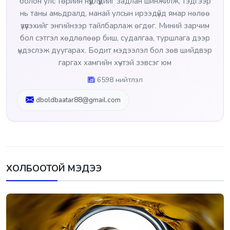
болон улс төрийн нүүдлүүдийг задлан шинжилж, тэдгээр
нь таны амьдралд, манай улсын ирээдүйд ямар нөлөө
үзүүлэхийг энгийнээр тайлбарлаж өгдөг. Миний зарчим
бол сэтгэл хөдлөлөөр биш, судалгаа, туршлага дээр
үндэслэж дуугарах. Бодит мэдээлэл бол зөв шийдвэр
гаргах хамгийн хүчтэй зэвсэг юм
6598 нийтлэл
dboldbaatar88@gmail.com
ХОЛБООТОЙ МЭДЭЭ