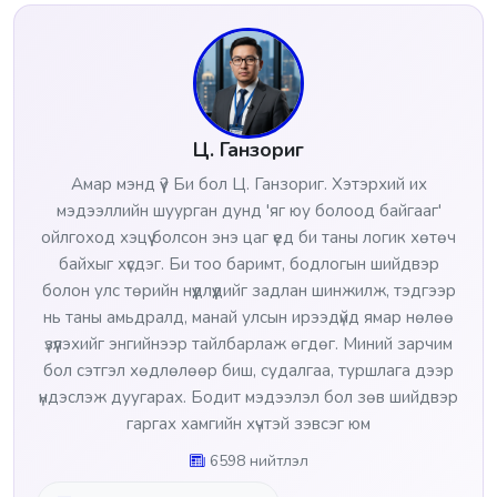
Ц. Ганзориг
Амар мэнд үү? Би бол Ц. Ганзориг. Хэтэрхий их
мэдээллийн шуурган дунд 'яг юу болоод байгааг'
ойлгоход хэцүү болсон энэ цаг үед би таны логик хөтөч
байхыг хүсдэг. Би тоо баримт, бодлогын шийдвэр
болон улс төрийн нүүдлүүдийг задлан шинжилж, тэдгээр
нь таны амьдралд, манай улсын ирээдүйд ямар нөлөө
үзүүлэхийг энгийнээр тайлбарлаж өгдөг. Миний зарчим
бол сэтгэл хөдлөлөөр биш, судалгаа, туршлага дээр
үндэслэж дуугарах. Бодит мэдээлэл бол зөв шийдвэр
гаргах хамгийн хүчтэй зэвсэг юм
6598 нийтлэл