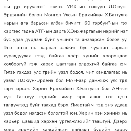
ны өдөр ирүүллээ” гэжээ. УИХ-ын гишүүн Л.Оюун-
Эрдэнийн болон Монгол Улсын Ерөнхийлөгч Х.Баттулга
нарын өргөн барьсан албан бичигт “60 тэрбум”-ын гэх
хэргээс гадна АТГ-ын дарга Х.Энхжаргалын нэрийг нэг
бус удаа дурдаж буйг уншигч та анзаарсан болов уу.
Энэ өнцгөөс нь харвал ээлжит бус чуулган зарлан
хуралдуулах гээд байгаа хоёр хүнийг хоорондоо
холбоогүй гэж харах шалтгаан олдохгүй байгаа юм.
Гэлээ гэхдээ улс төрийн үзэл бодол, чиг хандлагаас нь
үзвэл Л.Оюун-Эрдэнэ бол МАН-аар дамжиж улс төрд
гарч ирсэн. Харин Ерөнхийлөгч Х.Баттулга бол АН-ын
хүн. Гагцхүү тэднийг ямар эрх ашиг нэг цэгт
төвлөрүүлээд буйг таахад бэрх. Ямартай ч, тэд энэ удаад
үзэл бодол нэгдсэн бололтой юм. Харин хэн хэнийх нь
карьер цаашид хэрхэн үргэлжлэхийг таашгүй. Дээрх
хоёр эрхмийн хавсайдсан дайралт бүрийн хариу