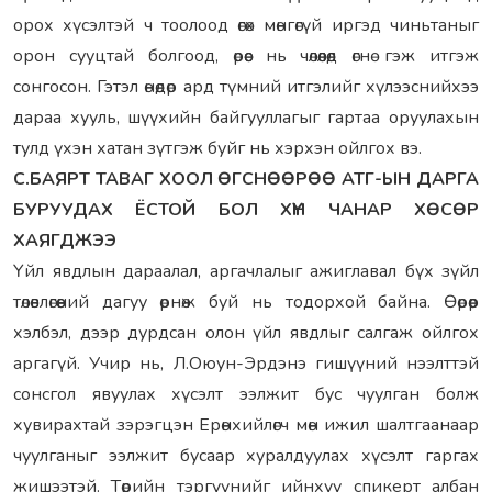
орох хүсэлтэй ч тоолоод өгөх мөнгөгүй иргэд чиньтаныг
орон сууцтай болгоод, өрөөс нь чөлөөлөөд өгнө гэж итгэж
сонгосон. Гэтэл өнөөдөр ард түмний итгэлийг хүлээснийхээ
дараа хууль, шүүхийн байгууллагыг гартаа оруулахын
тулд үхэн хатан зүтгэж буйг нь хэрхэн ойлгох вэ.
С.БАЯРТ ТАВАГ ХООЛ ӨГСНӨӨРӨӨ АТГ-ЫН ДАРГА
БУРУУДАХ ЁСТОЙ БОЛ ХҮН ЧАНАР ХӨСӨР
ХАЯГДЖЭЭ
Үйл явдлын дараалал, аргачлалыг ажиглавал бүх зүйл
төлөвлөгөөний дагуу өрнөж буй нь тодорхой байна. Өөрөөр
хэлбэл, дээр дурдсан олон үйл явдлыг салгаж ойлгох
аргагүй. Учир нь, Л.Оюун-Эрдэнэ гишүүний нээлттэй
сонсгол явуулах хүсэлт ээлжит бус чуулган болж
хувирахтай зэрэгцэн Ерөнхийлөгч мөн ижил шалтгаанаар
чуулганыг ээлжит бусаар хуралдуулах хүсэлт гаргах
жишээтэй. Төрийн тэргүүнийг ийнхүү спикерт албан