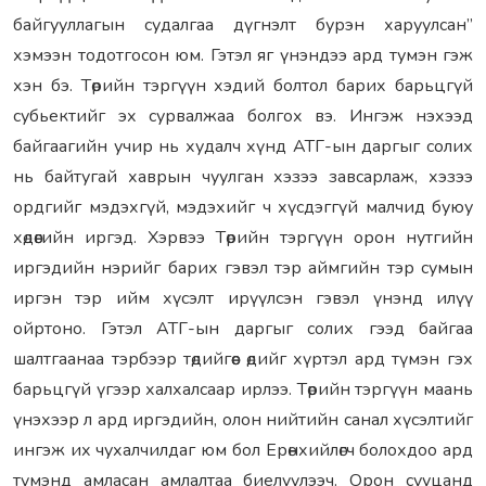
байгууллагын судалгаа дүгнэлт бурэн харуулсан”
хэмээн тодотгосон юм. Гэтэл яг үнэндээ ард тумэн гэж
хэн бэ. Төрийн тэргүүн хэдий болтол барих барьцгүй
субьектийг эх сурвалжаа болгох вэ. Ингэж нэхээд
байгаагийн учир нь худалч хүнд АТГ-ын даргыг солих
нь байтугай хаврын чуулган хэзээ завсарлаж, хэзээ
ордгийг мэдэхгүй, мэдэхийг ч хүсдэггүй малчид буюу
хөдөөгийн иргэд. Хэрвээ Төрийн тэргүүн орон нутгийн
иргэдийн нэрийг барих гэвэл тэр аймгийн тэр сумын
иргэн тэр ийм хүсэлт ирүүлсэн гэвэл үнэнд илүү
ойртоно. Гэтэл АТГ-ын даргыг солих гээд байгаа
шалтгаанаа тэрбээр төдийгөөс өдийг хүртэл ард түмэн гэх
барьцгүй үгээр халхалсаар ирлээ. Төрийн тэргүүн маань
үнэхээр л ард иргэдийн, олон нийтийн санал хүсэлтийг
ингэж их чухалчилдаг юм бол Ерөнхийлөгч болохдоо ард
түмэнд амласан амлалтаа биелүүлээч. Орон сууцанд