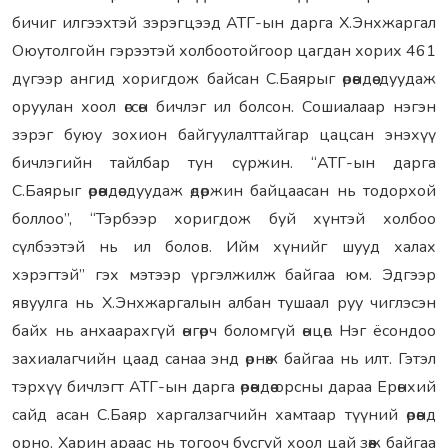
бичиг илгээхтэй зэрэгцээд АТГ-ын дарга Х.Энхжаргал
Оюутолгойн гэрээтэй холбоотойгоор цагдан хорих 461
дүгээр ангид хоригдож байсан С.Баярыг өрөөндөө дуудаж
оруулан хоол өгсөн бичлэг ил болсон. Сошиалаар нэгэн
зэрэг буюу зохион байгуулалттайгар цацсан энэхүү
бичлэгийн тайлбар тун сүржин. “АТГ-ын дарга
С.Баярыг өрөөндөө дуудаж өдөржин байцаасан нь тодорхой
боллоо”, “Тэрбээр хоригдож буй хүнтэй холбоо
сүлбээтэй нь ил болов. Ийм хүнийг шууд халах
хэрэгтэй” гэх мэтээр үргэлжилж байгаа юм. Эдгээр
явуулга нь Х.Энхжаргалын албан тушаал руу чиглэсэн
байх нь анхаарахгүй өнгөрч боломгүй өнцөг. Нэг ёсондоо
захиалагчийн цаад санаа энд өрнөж байгаа нь илт. Гэтэл
тэрхүү бичлэгт АТГ-ын дарга өрөөндөө орсны дараа Ерөнхий
сайд асан С.Баяр харгалзагчийн хамтаар түүний өрөөнд
орно. Харин араас нь тогооч бүсгүй хоол цай зөөж байгаа