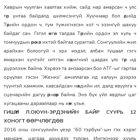
Хаврын чуулган хаалтаа хийж, сайд нар амарсан ч улс
төр унтаа байдалд шилжсэнгүй. Хуучнаар бол өдийд
Төрийн ордон ч, түм түжигнэсэн хот ч эзэнгүй шахуу
байдаг сан. Гэтэл өнгөн талдаа Төрийн ордон эл хуль ч
томчуудын өрөө хөл ихтэй байгаа сурагтай. Сонгуулийн жил
арайхан болоогуй ч эрх мэдэл, албан тушаал гэгч
ямархан хүчтэйг илтгэн хөшигний цаадах улс төр ид
дүрэлзэж байна. Хэрвээ та анзаарсан бол АТГ-ыг гартаа
оруулах гэсэн “Женко” ажиллагаа ид халуун дээрээ
түүнтэй хамжиж, хавсайдсан нөхдийн ил, далд явуулга ч
сценарийн дагуу өрнөсөөр байна. Энэ бүх үйл явдлыг цаг
хугацааны дарааллаар нь хөөж үзье.
ГИШҮҮН Л.ОЮУН-ЭРДЭНИЙН БАЙР СУУРЬ 12
ХОНОГТ ӨӨРЧЛӨГДӨВ
2016 оны сонгуулийн үеэр “60 тэрбум”-ын гэх хэрэг
мандаж, цагдаа шүүхдээ тулсан. Ингэснээр хууль