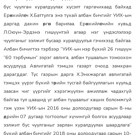
бус чуулган хуралдуулах хүсэлт гаргачихаад байхад
Ерөнхийлөгч Х.Баттулга энэ тухай албан бичгийг УИХ-ын
даргад дахин өргөн барилаа. Ерөнхийлөгчийн хувьд
Л.Оюун-Эрдэнэ гишүүнтэй агаар нэг үндэслэлээр
чуулганыг ээлжит бусаар хуралдуулъя гэчихээд байгаа.
Албан бичигтээ тэрбээр “УИХ-ын нэр бүхий 26 гишүүн
“60 тэрбумын” зэрэг авлига, албан тушаалын томоохон
асуудлууд Авлигатай тэмцэх газарт очоод замхран
дарагддаг. Тус газрын дарга Х.Энхжаргал авлигатай
тэмцэх үүрэг бүхий төрийн тусгай байгууллагын хуульд
заасан чиг үүргийг хэрэгжүүлэн ажиллаж чадахгүй
байгаа тул цаашид уг албан тушаалыг хаших боломжгүй
гэж үзэн УИХ-ын 2016 оны долоодугаар сарын 8-ны
өдрийн 07 дугаар тогтоолыг хүчингүй болгох асуудлаар
ээлжит бус чуулганыг зарлан хуралдуулах шаардлага”
бүхий албан бичгийг 2018 оны долоодугаар сарын 10-