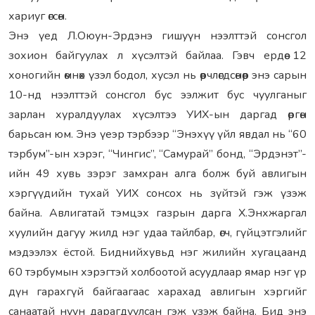
хариуг өгсөн.
Энэ үед Л.Оюун-Эрдэнэ гишуүн нээлттэй сонсгол
зохион байгуулах л хүсэлтэй байлаа. Гэвч ердөө 12
хоногийн өмнөх үзэл бодол, хусэл нь өөрчлөгдсөнөөр энэ сарын
10-нд нээлттэй сонсгол бус ээлжит бус чуулганыг
зарлан хуралдуулах хүсэлтээ УИХ-ын даргад өргөн
барьсан юм. Энэ үеэр тэрбээр “Энэхүү үйл явдал нь “60
тэрбум”-ын хэрэг, “Чингис”, “Самурай” бонд, “Эрдэнэт”-
ийн 49 хувь зэрэг замхран алга болж буй авлигын
хэргүүдийн тухай УИХ сонсох нь зүйтэй гэж үзэж
байна. Авлигатай тэмцэх газрын дарга Х.Энхжаргал
хуулийн дагуу жилд нэг удаа тайлбар, өгч, гүйцэтгэлийг
мэдээлэх ёстой. Биднийхувьд нэг жилийн хугацаанд
60 тэрбумын хэрэгтэй холбоотой асуудлаар ямар нэг үр
дүн гарахгүй байгаагаас харахад авлигын хэргийг
санаатай нуун дарагдуулсан гэж үзэж байна. Бид энэ