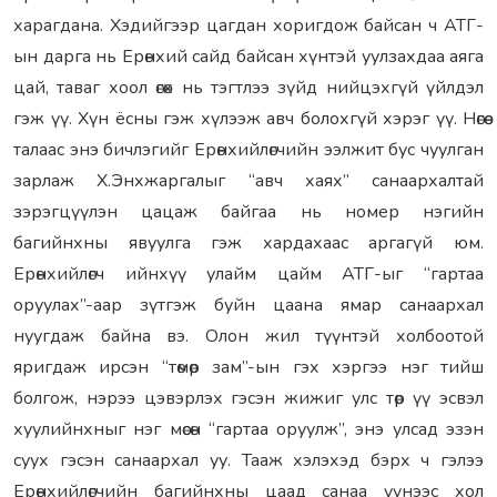
харагдана. Хэдийгээр цагдан хоригдож байсан ч АТГ-
ын дарга нь Ерөнхий сайд байсан хүнтэй уулзахдаа аяга
цай, таваг хоол өгөх нь тэгтлээ зүйд нийцэхгүй үйлдэл
гэж үү. Хүн ёсны гэж хүлээж авч болохгүй хэрэг үү. Нөгөө
талаас энэ бичлэгийг Ерөнхийлөгчийн ээлжит бус чуулган
зарлаж Х.Энхжаргалыг “авч хаях” санаархалтай
зэрэгцүүлэн цацаж байгаа нь номер нэгийн
багийнхны явуулга гэж хардахаас аргагүй юм.
Ерөнхийлөгч ийнхүү улайм цайм АТГ-ыг “гартаа
оруулах”-аар зүтгэж буйн цаана ямар санаархал
нуугдаж байна вэ. Олон жил түүнтэй холбоотой
яригдаж ирсэн “төмөр зам”-ын гэх хэргээ нэг тийш
болгож, нэрээ цэвэрлэх гэсэн жижиг улс төр үү эсвэл
хуулийнхныг нэг мөсөн “гартаа оруулж”, энэ улсад эзэн
суух гэсэн санаархал уу. Тааж хэлэхэд бэрх ч гэлээ
Ерөнхийлөгчийн багийнхны цаад санаа үүнээс хол