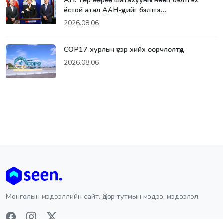
АН: Төр өөрөө шатахууны нөөц бэлтгэх
ёстой атал ААН-үүдийг бэлтгэ…
2026.08.06
СОР17 хурлын үеэр хийх өөрчлөлтүүд
2026.08.06
Монголын мэдээллийн сайт. Өдөр тутмын мэдээ, мэдээлэл.