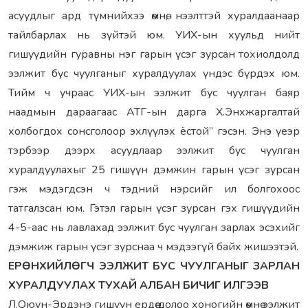
асуудлыг ард түмнийхээ өмнө, нээлттэй хуралдаанаар
тайлбарлах нь зүйтэй юм. УИХ-ын хуульд нийт
гишуүдийн гуравны нэг гарын үсэг зурсан тохиолдолд
ээлжит бус чуулганыг хуралдуулах үндэс бүрдэх юм.
Тийм ч учраас УИХ-ын ээлжит бус чуулган баяр
наадмын дараагаас АТГ-ын дарга Х.Энхжаргалтай
холбогдох сонсголоор эхлүүлэх ёстой” гэсэн. Энэ үеэр
тэрбээр дээрх асуудлаар ээлжит бус чуулган
хуралдуулахыг 25 гишүүн дэмжин гарын үсэг зурсан
гэж мэдэгдсэн ч тэдний нэрсийг ил болгохоос
татгалзсан юм. Гэтэл гарын үсэг зурсан гэх гишүүдийн
4-5-аас нь лавлахад ээлжит бус чуулган зарлах эсэхийг
дэмжиж гарын үсэг зурснаа ч мэдээгүй байх жишээтэй.
ЕРӨНХИЙЛӨГЧ ЭЭЛЖИТ БУС ЧУУЛГАНЫГ ЗАРЛАН
ХУРАЛДУУЛАХ ТУХАЙ АЛБАН БИЧИГ ИЛГЭЭВ
Л.Оюун-Эрдэнэ гишүүн ердөө долоо хоногийн өмнө ээлжит