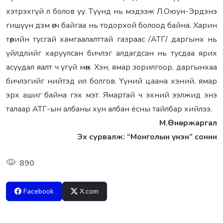
хэтрэхгүй л болов уу. Түүнд нь мэдээж Л.Оюун-Эрдэнэ
гишүүн дэм өгч байгаа нь тодорхой болоод байна. Харин
төрийн тусгай хамгаалалттай газраас /АТГ/ даргынх нь
үйлдлийг харуулсан бичлэг алдагдсан нь тусдаа ярих
асуудал яалт ч үгүй мөн. Хэн, ямар зорилгоор, даргынхаа
бичлэгийг нийтэд ил болгов. Үүний цаана хэний, ямар
эрх ашиг байна гэх мэт. Ямартай ч эхний ээлжид энэ
талаар АТГ-ын албаны хүн албан ёсны тайлбар хийлээ.
М.Өнөржаргал
Эх сурвалж: “Монголын үнэн” сонин
890
Facebook
X.com