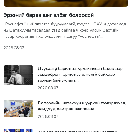
Эрээний бараа шиг элбэг болоосой
“Роснефть” нийлүүлэлтээ бууруулаагүй, гэхдээ... ОХУ-д дотоодод
нь шатахууны тасалдал үүсээд байгаа ч хоёр улсын Засгийн
газар хоорондын хэлэлцээрийн дагуу “Роснефть”…
2026.08.07
Дуусаагүй барилгад урьдчилсан байдлаар
зөвшөөрөл, гэрчилгээ олгохгүй байхаар
зохион байгуулалт…
2026.08.07
Бүх төрлийн шатахуун шуурхай тээвэрлэхэд
яамдууд хамтран ажиллана
2026.08.07