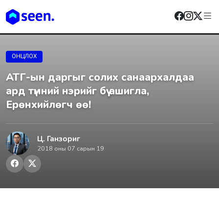
ОНЦЛОХ
АТГ-ын даргыг солих санаархалдаа
ард түмний нэрийг бүү ашигла,
Ерөнхийлөгч өө!
Ц. Ганзориг
2018 оны 07 сарын 19