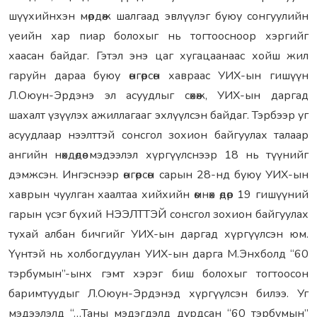
шүүхийнхэн мөрдөж шалгаад эвлүүлэг буюу сонгуулийн
үеийн хар пиар болохыг нь тогтоосноор хэргийг
хаасан байдаг. Гэтэл энэ цаг хугацаанаас хойш жил
гаруйн дараа буюу өнгөрсөн хавраас УИХ-ын гишүүн
Л.Оюун-Эрдэнэ эл асуудлыг сөхөж, УИХ-ын даргад
шахалт үзүүлэх ажиллагааг эхлүүлсэн байдаг. Тэрбээр уг
асуудлаар нээлттэй сонсгол зохион байгуулах талаар
ангийн нөхдөдөө мэдээлэл хүргүүлснээр 18 нь түүнийг
дэмжсэн. Ингэснээр өнгөрсөн сарын 28-нд буюу УИХ-ын
хаврын чуулган хаалтаа хийхийн өмнөх өдөр 19 гишүүний
гарын үсэг бүхий НЭЭЛТТЭЙ сонсгол зохион байгуулах
тухай албан бичгийг УИХ-ын даргад хүргүүлсэн юм.
Үүнтэй нь холбогдуулан УИХ-ын дарга М.Энхболд “60
тэрбумын”-ынх гэмт хэрэг биш болохыг тогтоосон
баримтуудыг Л.Оюун-Эрдэнэд хүргүүлсэн билээ. Уг
мэдээлэлд “…Таны мэдэгдэлд дурдсан “60 тэрбумын”