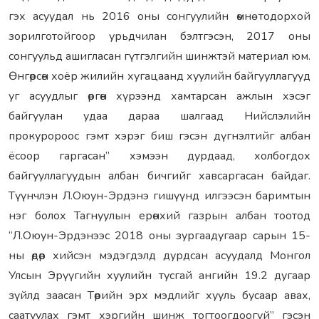
гэх асуудал нь 2016 оны сонгуулийн өмнө тодорхой
зорилготойгоор урьдчилан бэлтгэсэн, 2017 оны
сонгуульд ашигласан гүтгэлгийн шинжтэй материал юм.
Өнгөрсөн хоёр жилийн хугацаанд хуулийн байгууллагууд
уг асуудлыг өргөн хүрээнд хамтарсан ажлын хэсэг
байгуулан удаа дараа шалгаад Нийслэлийн
прокуророос гэмт хэрэг биш гэсэн дүгнэлтийг албан
ёсоор гаргасан” хэмээн дурдаад, холбогдох
байгууллагуудын албан бичгийг хавсаргасан байдаг.
Түүнчлэн Л.Оюун-Эрдэнэ гишүүнд илгээсэн баримтын
нэг болох Тагнуулын ерөнхий газрын албан тоотод
“Л.Оюун-Эрдэнээс 2018 оны зургаадугаар сарын 15-
ны өдөр хийсэн мэдэгдэлд дурдсан асуудалд Монгол
Улсын Эрүүгийн хуулийн тусгай ангийн 19.2 дугаар
зүйлд заасан Төрийн эрх мэдлийг хууль бусаар авах,
саатуулах гэмт хэргийн шинж тогтоогдоогүй” гэсэн