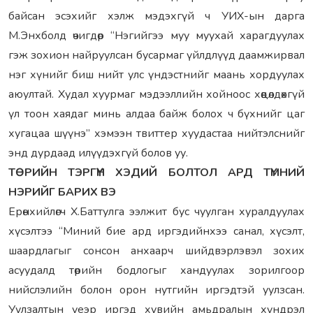
байсан эсэхийг хэлж мэдэхгүй ч УИХ-ын дарга
М.Энхболд өчигдөр “Нэгийгээ муу муухай харагдуулах
гэж зохион найруулсан бусармаг үйлдлүүд даамжирвал
нэг хүнийг биш нийт улс үндэстнийг маань хордуулах
аюултай. Худал хуурмаг мэдээллийн хойноос хөөцөлдөхгүй
үл тоон хаядаг минь алдаа байж болох ч бүхнийг цаг
хугацаа шүүнэ” хэмээн твиттер хуудастаа нийтэлснийг
энд дурдаад илүүдэхгүй болов уу.
ТӨРИЙН ТЭРГҮҮН ХЭДИЙ БОЛТОЛ АРД ТҮМНИЙ
НЭРИЙГ БАРИХ ВЭ
Ерөнхийлөгч Х.Баттулга ээлжит бус чуулган хуралдуулах
хүсэлтээ “Миний бие ард иргэдийнхээ санал, хүсэлт,
шаардлагыг сонсон анхаарч шийдвэрлэвэл зохих
асуудалд төрийн бодлогыг хандуулах зорилгоор
нийслэлийн болон орон нутгийн иргэдтэй уулзсан.
Уулзалтын үеэр иргэд хувийн амьдралын хүндрэл