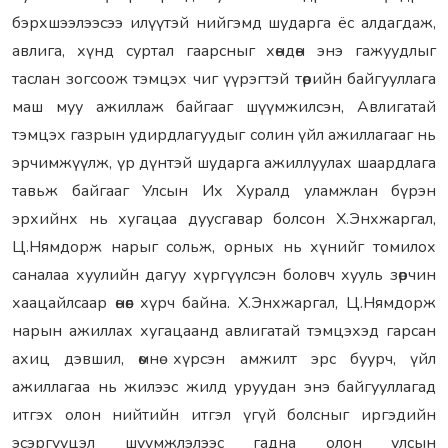
бэрхшээлээсээ илүүтэй нийгэмд шударга ёс алдагдаж,
авлига, хүнд суртал гаарсныг хөндөн энэ гажуудлыг
таслан зогсоож тэмцэх чиг үүрэгтэй төрийн байгууллага
маш муу ажиллаж байгааг шүүмжилсэн, Авлигатай
тэмцэх газрын удирдлагуудыг солин үйл ажиллагааг нь
эрчимжүүлж, үр дүнтэй шударга ажиллуулах шаардлага
тавьж байгааг Улсын Их Хуралд уламжлан бүрэн
эрхийнх нь хугацаа дуусгавар болсон Х.Энхжаргал,
Ц.Нямдорж нарыг сольж, орных нь хүнийг томилох
саналаа хуулийн дагуу хүргүүлсэн боловч хууль зөрчин
хаацайлсаар өнөөг хүрч байна. Х.Энхжаргал, Ц.Нямдорж
нарын ажиллах хугацаанд авлигатай тэмцэхэд гарсан
ахиц дэвшил, өмнө хүрсэн амжилт эрс буурч, үйл
ажиллагаа нь жилээс жилд уруудан энэ байгууллагад
итгэх олон нийтийн итгэл үгүй болсныг иргэдийн
эсэргүүцэл шүүмжлэлээс гадна олон улсын