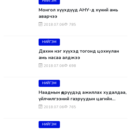
НИЙГЭМ
Монгол хүүхдүүд АНУ-д хүний амь
аварчээ
2018.07.06
785
НИЙГЭМ
Дахин нэг хүүхэд тогонд цохиулан
амь насаа алджээ
2018.07.06
698
НИЙГЭМ
Наадмын өдрүүдэд ажиллах худалдаа,
үйлчилгээний газруудын цагийн
хуваарь
2018.07.06
765
НИЙГЭМ