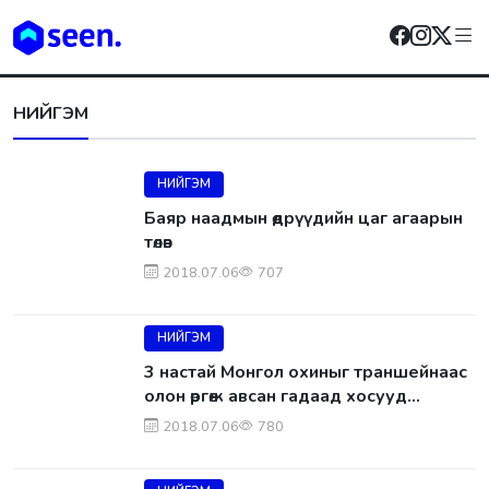
НИЙГЭМ
НИЙГЭМ
Баяр наадмын өдрүүдийн цаг агаарын
төлөв
2018.07.06
707
НИЙГЭМ
3 настай Монгол охиныг траншейнаас
олон өргөж авсан гадаад хосууд
Монголчуудад хандан хэлжээ
2018.07.06
780