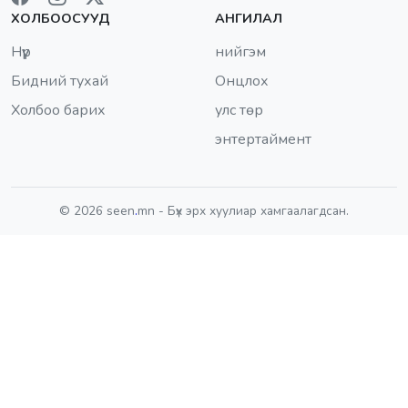
ХОЛБООСУУД
АНГИЛАЛ
Нүүр
нийгэм
Бидний тухай
Онцлох
Холбоо барих
улс төр
энтертаймент
© 2026 seen
.
mn - Бүх эрх хуулиар хамгаалагдсан.