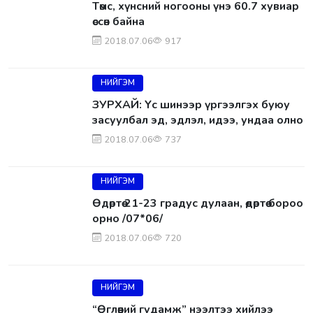
Төмс, хүнсний ногооны үнэ 60.7 хувиар
өссөн байна
2018.07.06
917
НИЙГЭМ
ЗУРХАЙ: Үс шинээр үргээлгэх буюу
засуулбал эд, эдлэл, идээ, ундаа олно
2018.07.06
737
НИЙГЭМ
Өдөртөө 21-23 градус дулаан, өдөртөө бороо
орно /07*06/
2018.07.06
720
НИЙГЭМ
“Өглөөний гудамж” нээлтээ хийлээ