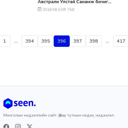
Австрали Улстай Санамж бичиг
байгуулна
2018.08.01
768
Posts pagination
1
…
394
395
396
397
398
…
417
Монголын мэдээллийн сайт. Өдөр тутмын мэдээ, мэдээлэл.