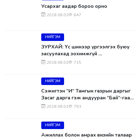
Усархаг аадар бороо орно
2018.08.02
647
НИЙГЭМ
ЗУРХАЙ: Үс шинээр үргээлгэх буюу
засуулахад зохимжгүй …
2018.08.02
715
НИЙГЭМ
Сэжигтэн “И“ Тамгын газрын даргыг
Засаг дарга гэж андууран “Бай“-гаа
буруу онилсон уу?
2018.08.01
793
НИЙГЭМ
Ажиллах болон амрах визийн талаар