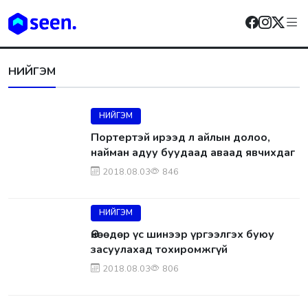
НИЙГЭМ
НИЙГЭМ
Портертэй ирээд л айлын долоо,
найман адуу буудаад аваад явчихдаг
2018.08.03
846
НИЙГЭМ
Өнөөдөр үс шинээр үргээлгэх буюу
засуулахад тохиромжгүй
2018.08.03
806