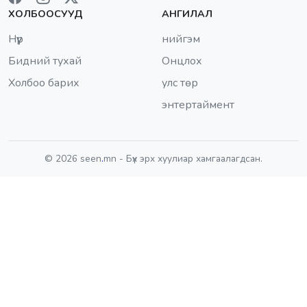
ХОЛБООСУУД
АНГИЛАЛ
Нүүр
нийгэм
Бидний тухай
Онцлох
Холбоо барих
улс төр
энтертаймент
© 2026 seen
.
mn - Бүх эрх хуулиар хамгаалагдсан.