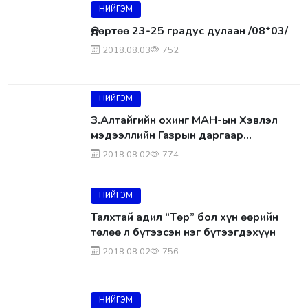
НИЙГЭМ
Өдөртөө 23-25 градус дулаан /08*03/
2018.08.03
752
НИЙГЭМ
З.Алтайгийн охинг МАН-ын Хэвлэл
мэдээллийн Газрын даргаар
томилжээ
2018.08.02
774
НИЙГЭМ
Талхтай адил “Төр” бол хүн өөрийн
төлөө л бүтээсэн нэг бүтээгдэхүүн
2018.08.02
756
НИЙГЭМ